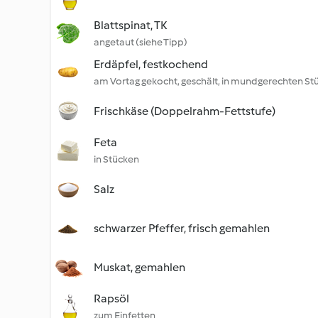
Blattspinat, TK
angetaut (siehe Tipp)
Erdäpfel, festkochend
am Vortag gekocht, geschält, in mundgerechten St
Frischkäse (Doppelrahm-Fettstufe)
Feta
in Stücken
Salz
schwarzer Pfeffer, frisch gemahlen
Muskat, gemahlen
Rapsöl
zum Einfetten