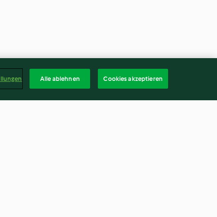
ellungen
Alle ablehnen
Cookies akzeptieren
Tarte
Österreichischer Brunch
4.8
(13)