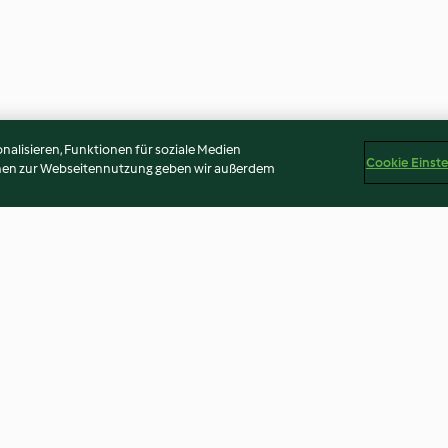
alisieren, Funktionen für soziale Medien
Cookie Einst
onen zur Webseitennutzung geben wir außerdem
Grüne Suppe mit gruseligen
Gemüse-Rosen-
Augen
4.7
(16)
4.2
(27)