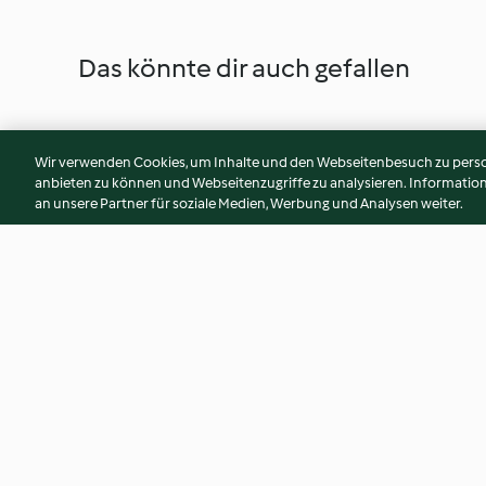
Das könnte dir auch gefallen
Wir verwenden Cookies, um Inhalte und den Webseitenbesuch zu person
anbieten zu können und Webseitenzugriffe zu analysieren. Informati
an unsere Partner für soziale Medien, Werbung und Analysen weiter.
Stimmungsbooster mit Safran
Birnencreme
und Honig
5.0
(5)
4.2
(60)