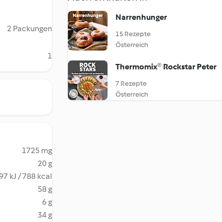
Narrenhunger
2 Packungen
15 Rezepte
Österreich
1
Thermomix® Rockstar Peter
7 Rezepte
Österreich
1725 mg
20 g
97 kJ / 788 kcal
58 g
6 g
34 g