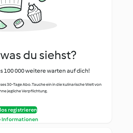
, was du siehst?
s 100 000 weitere warten auf dich!
oses 30-Tage Abo. Tauche ein in die kulinarische Welt von
ne jegliche Verpflichtung.
os registrieren
e Informationen