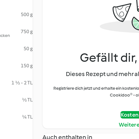
500 g
750 g
ücken
50 g
Gefällt dir
150 g
Dieses Rezept und mehr al
1 ½ - 2 TL
Registriere dich jetzt und erhalte ein kostenl
Cookidoo® - oh
½ TL
Kostenl
¼ TL
Weiter
Auch enthalten in