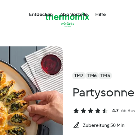
Entdecken
Abo Vorteile
Hilfe
TM7
TM6
TM5
Partysonne 
4.7
66 Be
Zubereitung 50 Min