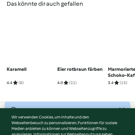
Das könnte dir auch gefallen
Karamell
Eier rotbraun färben
Marmoriert
Schoko-Kaf
4.4
(8)
4.0
(21)
3.4
(15)
© Copyright 2026
Wir verwenden Cookies, um Inhalte und den
Webseitenbesuch zu personalisieren, Funktionen für soziale
Nutzungsbedingungen
Medien anbieten zu können und Webseitenzugriffe zu
Datenschutzrichtlinien
analysieren. Informationen zur Webseitennutzung geben