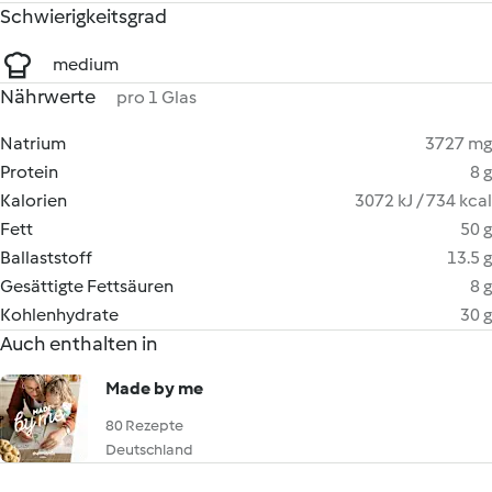
Schwierigkeitsgrad
medium
Nährwerte
pro 1 Glas
Natrium
3727 mg
Protein
8 g
Kalorien
3072 kJ / 734 kcal
Fett
50 g
Ballaststoff
13.5 g
Gesättigte Fettsäuren
8 g
Kohlenhydrate
30 g
Auch enthalten in
Made by me
80 Rezepte
Deutschland