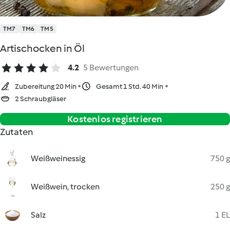
TM7
TM6
TM5
Artischocken in Öl
4.2
5 Bewertungen
Zubereitung 20 Min
Gesamt 1 Std. 40 Min
2 Schraubgläser
Kostenlos registrieren
Zutaten
Weißweinessig
750 g
Weißwein, trocken
250 g
Salz
1 EL