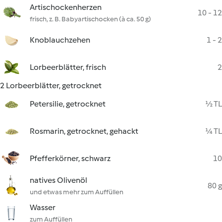
Artischockenherzen
10 - 12
frisch, z. B. Babyartischocken (à ca. 50 g)
Knoblauchzehen
1 - 2
Lorbeerblätter, frisch
2
2 Lorbeerblätter, getrocknet
Petersilie, getrocknet
½ TL
Rosmarin, getrocknet, gehackt
¼ TL
Pfefferkörner, schwarz
10
natives Olivenöl
80 g
und etwas mehr zum Auffüllen
Wasser
zum Auffüllen