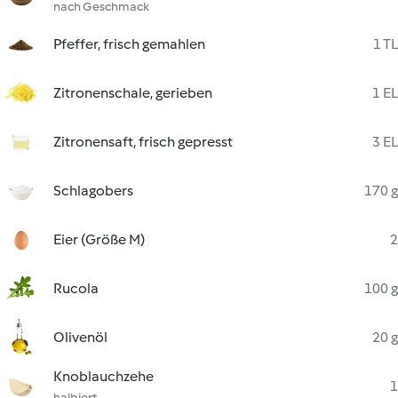
nach Geschmack
Pfeffer, frisch gemahlen
1 TL
Zitronenschale, gerieben
1 EL
Zitronensaft, frisch gepresst
3 EL
Schlagobers
170 g
Eier (Größe M)
2
Rucola
100 g
Olivenöl
20 g
Knoblauchzehe
1
halbiert