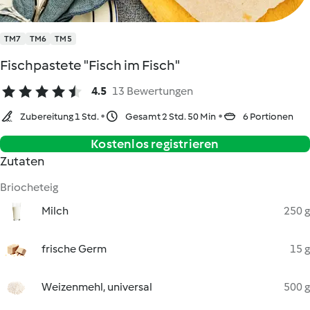
TM7
TM6
TM5
Fischpastete "Fisch im Fisch"
4.5
13 Bewertungen
Zubereitung 1 Std.
Gesamt 2 Std. 50 Min
6 Portionen
Kostenlos registrieren
Zutaten
Briocheteig
Milch
250 g
frische Germ
15 g
Weizenmehl, universal
500 g