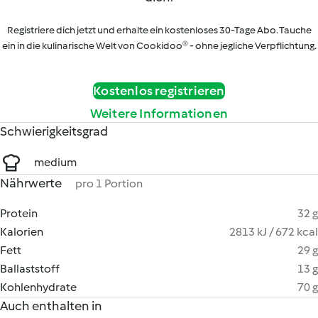
Registriere dich jetzt und erhalte ein kostenloses 30-Tage Abo. Tauche
ein in die kulinarische Welt von Cookidoo® - ohne jegliche Verpflichtung.
Kostenlos registrieren
Weitere Informationen
Schwierigkeitsgrad
medium
Nährwerte
pro 1 Portion
Protein
32 g
Kalorien
2813 kJ / 672 kcal
Fett
29 g
Ballaststoff
13 g
Kohlenhydrate
70 g
Auch enthalten in