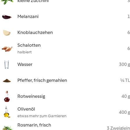
kleine Zucchini
3
Melanzani
1
Knoblauchzehen
6
Schalotten
6
halbiert
Wasser
300 g
Pfeffer, frisch gemahlen
¼ TL
Rotweinessig
40 g
Olivenöl
400 g
etwas mehr zum Garnieren
Rosmarin, frisch
3 Zweiglein