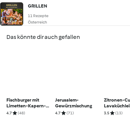
GRILLEN
11 Rezepte
Österreich
Das könnte dir auch gefallen
Fischburger mit
Jerusalem-
Zitronen-Cu
Limetten-Kapern-
Gewürzmischung
Lavaküchle
Mayonnaise
4.7
(48)
4.7
(71)
3.5
(13)