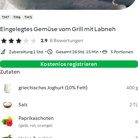
TM7
TM6
TM5
Eingelegtes Gemüse vom Grill mit Labneh
2.9
8 Bewertungen
Zubereitung 1 Std.
Gesamt 28 Std. 15 Min
5 Portionen
Kostenlos registrieren
Zutaten
griechisches Joghurt (10% Fett)
400 g
Salz
2 TL
Paprikaschoten
6
(gelb, rot, orange)