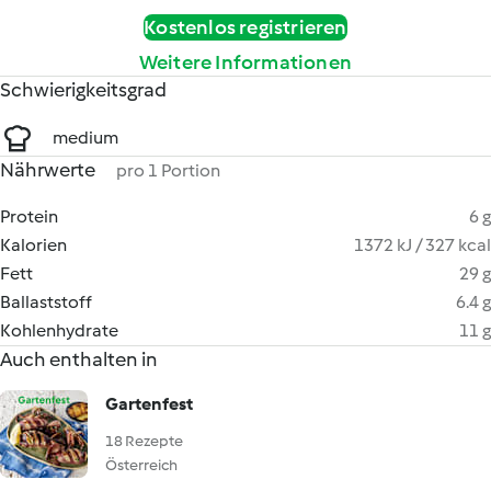
Kostenlos registrieren
Weitere Informationen
Schwierigkeitsgrad
medium
Nährwerte
pro 1 Portion
Protein
6 g
Kalorien
1372 kJ / 327 kcal
Fett
29 g
Ballaststoff
6.4 g
Kohlenhydrate
11 g
Auch enthalten in
Gartenfest
18 Rezepte
Österreich