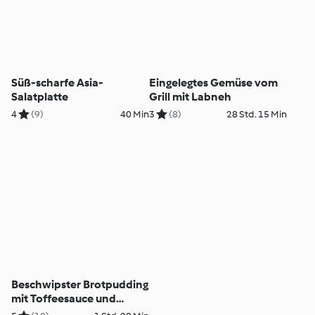
Süß-scharfe Asia-
Eingelegtes Gemüse vom
Salatplatte
Grill mit Labneh
4
(9)
40 Min
3
(8)
28 Std. 15 Min
Beschwipster Brotpudding
mit Toffeesauce und
gegrillter Ananas