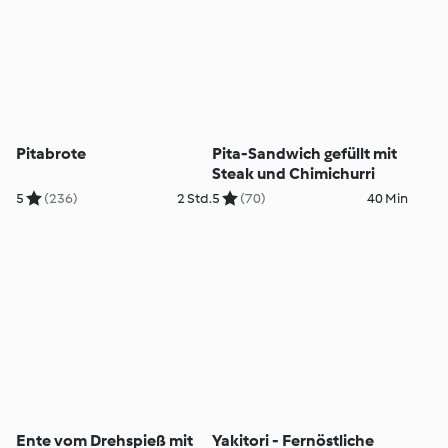
Pitabrote
Pita-Sandwich gefüllt mit
Steak und Chimichurri
5
(236)
2 Std.
5
(70)
40 Min
Ente vom Drehspieß mit
Yakitori - Fernöstliche