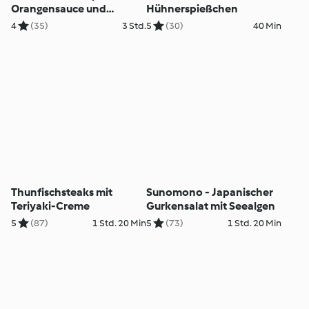
Orangensauce und
Hühnerspießchen
Rotkrautsalat
4
(35)
3 Std.
5
(30)
40 Min
Thunfischsteaks mit
Sunomono - Japanischer
Teriyaki-Creme
Gurkensalat mit Seealgen
5
(87)
1 Std. 20 Min
5
(73)
1 Std. 20 Min