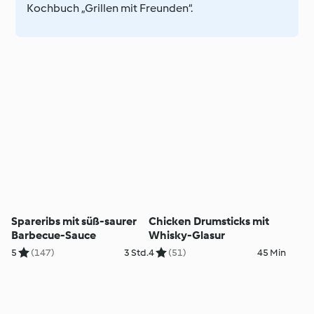
Kochbuch „Grillen mit Freunden“.
Spareribs mit süß-saurer
Chicken Drumsticks mit
Barbecue-Sauce
Whisky-Glasur
5
(147)
3 Std.
4
(51)
45 Min