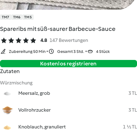
TM7
TM6
TM5
Spareribs mit süß-saurer Barbecue-Sauce
4.8
147 Bewertungen
Zubereitung 50 Min
Gesamt 3 Std.
4 Stück
Kostenlos registrieren
Zutaten
Würzmischung
Meersalz, grob
3 TL
Vollrohrzucker
3 TL
Knoblauch, granuliert
1 ½ TL