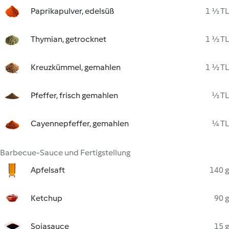
Paprikapulver, edelsüß
1 ½ TL
Thymian, getrocknet
1 ½ TL
Kreuzkümmel, gemahlen
1 ½ TL
Pfeffer, frisch gemahlen
½ TL
Cayennepfeffer, gemahlen
¼ TL
Barbecue-Sauce und Fertigstellung
Apfelsaft
140 g
Ketchup
90 g
Sojasauce
15 g