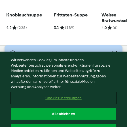
Knoblauchsuppe
Frittaten-Suppe
Weisse
Bratwursts
4.2
(228)
3.1
(189)
4.0
(6)
© Copyright 2026
Wir verwenden Cookies, um Inhalte und den
Webseitenbesuch zu personalisieren, Funktionen für soziale
Nutzungsbedingungen
Medien anbieten zu können und Webseitenzugriffe zu
Datenschutzrichtlinien
analysieren. Informationen zur Webseitennutzung geben
Disclaimer
wir außerdem an unsere Partner für soziale Medien,
Werbung und Analysen weiter.
Impressum
Cookies
Cookie Einstellungen
Inhalt melden
Vertrag widerrufen
Alle ablehnen
Erklärung zur Barrierefreiheit