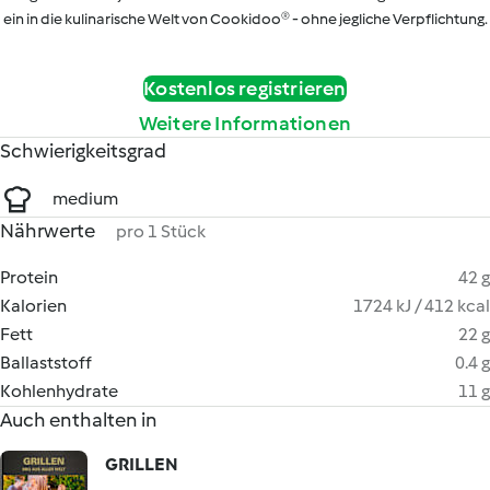
ein in die kulinarische Welt von Cookidoo® - ohne jegliche Verpflichtung.
Kostenlos registrieren
Weitere Informationen
Schwierigkeitsgrad
medium
Nährwerte
pro 1 Stück
Protein
42 g
Kalorien
1724 kJ / 412 kcal
Fett
22 g
Ballaststoff
0.4 g
Kohlenhydrate
11 g
Auch enthalten in
GRILLEN