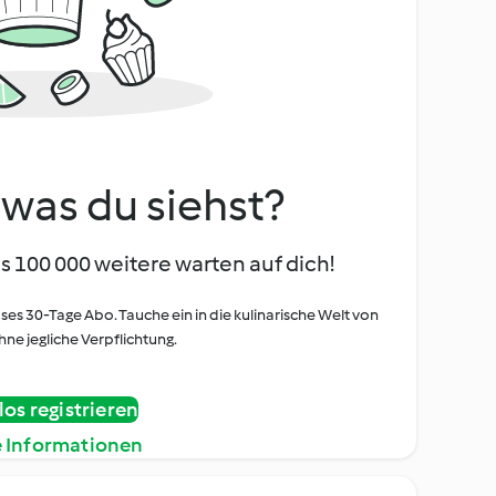
, was du siehst?
s 100 000 weitere warten auf dich!
oses 30-Tage Abo. Tauche ein in die kulinarische Welt von
ne jegliche Verpflichtung.
os registrieren
e Informationen