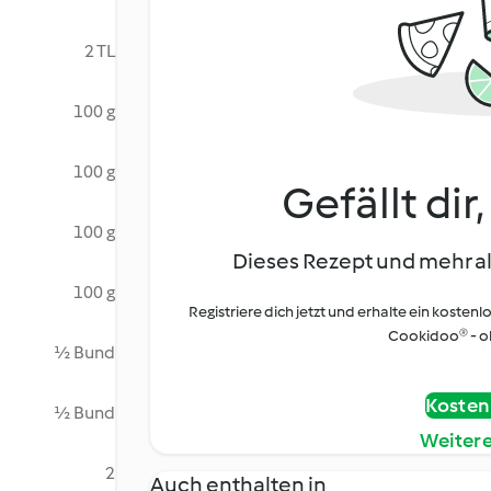
2 TL
100 g
100 g
Gefällt dir
100 g
Dieses Rezept und mehr al
100 g
Registriere dich jetzt und erhalte ein kostenl
Cookidoo® - oh
½ Bund
Kostenl
½ Bund
Weiter
2
Auch enthalten in