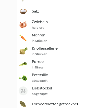
Salz
Zwiebeln
halbiert
Möhren
in Stücken
Knollensellerie
in Stücken
Porree
in Ringen
Petersilie
abgezupft
Liebstöckel
abgezupft
Lorbeerblätter, getrocknet