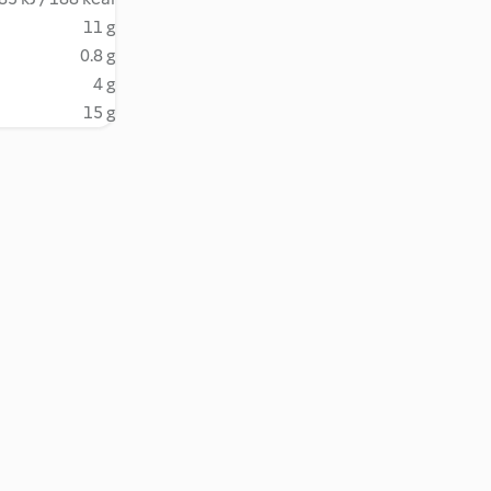
11 g
0.8 g
4 g
15 g