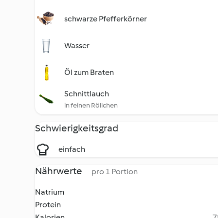
schwarze Pfefferkörner
Wasser
Öl zum Braten
Schnittlauch
in feinen Röllchen
Schwierigkeitsgrad
einfach
Nährwerte
pro 1 Portion
Natrium
Protein
Kalorien
7