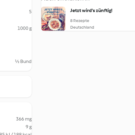
Jetzt wird's zünftig!
5
8 Rezepte
Deutschland
1000 g
½ Bund
366 mg
9 g
85 kJ / 188 kcal