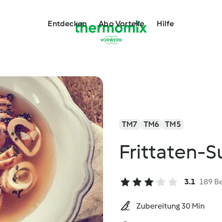
Entdecken
Abo Vorteile
Hilfe
TM7
TM6
TM5
Frittaten-
3.1
189 B
Zubereitung 30 Min