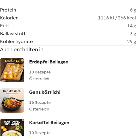
Protein
6 g
Kalorien
1116 kJ / 266 kcal
Fett
14 g
Ballaststoff
3 g
Kohlenhydrate
29 g
Auch enthalten in
Erdäpfel Beilagen
10 Rezepte
Österreich
Gans köstlich!
16 Rezepte
Österreich
Kartoffel Beilagen
10 Rezepte