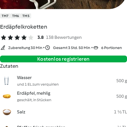
TM7
TM6
TM5
Erdäpfelkroketten
3.8
138 Bewertungen
Zubereitung 30 Min
Gesamt 3 Std. 50 Min
6 Portionen
Kostenlos registrieren
Zutaten
Wasser
500 g
und 1 EL zum verquirlen
Erdäpfel, mehlig
500 g
geschält, in Stücken
Salz
1 ½ TL