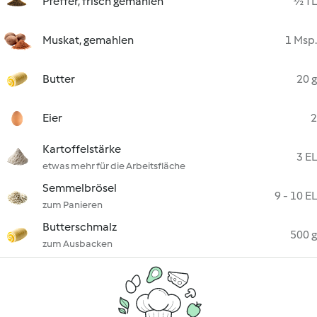
Pfeffer, frisch gemahlen
½ TL
Muskat, gemahlen
1 Msp.
Butter
20 g
Eier
2
Kartoffelstärke
3 EL
etwas mehr für die Arbeitsfläche
Semmelbrösel
9 - 10 EL
zum Panieren
Butterschmalz
500 g
zum Ausbacken