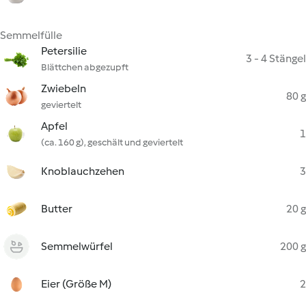
Semmelfülle
Petersilie
3 - 4 Stängel
Blättchen abgezupft
Zwiebeln
80 g
geviertelt
Apfel
1
(ca. 160 g), geschält und geviertelt
Knoblauchzehen
3
Butter
20 g
Semmelwürfel
200 g
Eier (Größe M)
2