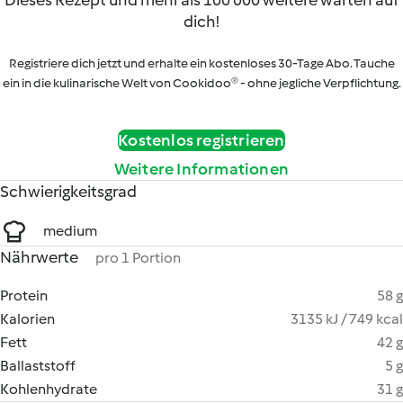
Dieses Rezept und mehr als 100 000 weitere warten auf
dich!
Registriere dich jetzt und erhalte ein kostenloses 30-Tage Abo. Tauche
ein in die kulinarische Welt von Cookidoo® - ohne jegliche Verpflichtung.
Kostenlos registrieren
Weitere Informationen
Schwierigkeitsgrad
medium
Nährwerte
pro 1 Portion
Protein
58 g
Kalorien
3135 kJ / 749 kcal
Fett
42 g
Ballaststoff
5 g
Kohlenhydrate
31 g