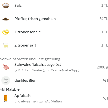
Salz
1 TL
Pfeffer, frisch gemahlen
¼ TL
Zitronenschale
1 TL
Zitronensaft
1 TL
Schweinsbraten und Fertigstellung
Schweinefleisch, ausgelöst
2000 g
(z. B. Schopfbraten), mit Tasche (siehe Tipp)
dunkles Bier
½ l
½ l Malzbier
Apfelsaft
½ l
und etwas mehr zum Aufgießen