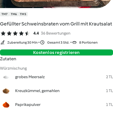
TM7
TM6
TM5
Gefüllter Schweinsbraten vom Grill mit Krautsalat
4.4
36 Bewertungen
Zubereitung 30 Min
Gesamt 3 Std.
8 Portionen
Kostenlos registrieren
Zutaten
Würzmischung
grobes Meersalz
2 TL
Kreuzkümmel, gemahlen
1 TL
Paprikapulver
1 TL