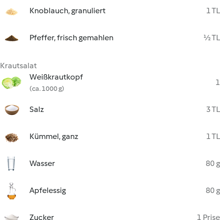
Knoblauch, granuliert
1 TL
Pfeffer, frisch gemahlen
½ TL
Krautsalat
Weißkrautkopf
1
(ca. 1000 g)
Salz
3 TL
Kümmel, ganz
1 TL
Wasser
80 g
Apfelessig
80 g
Zucker
1 Prise