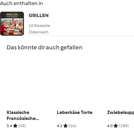
Auch enthalten in
GRILLEN
10 Rezepte
Österreich
Das könnte dir auch gefallen
Klassische
Leberkäse Torte
Zwiebelsup
Französische
Zwiebelsuppe
3.4
(43)
4.1
(16)
4.0
(188)