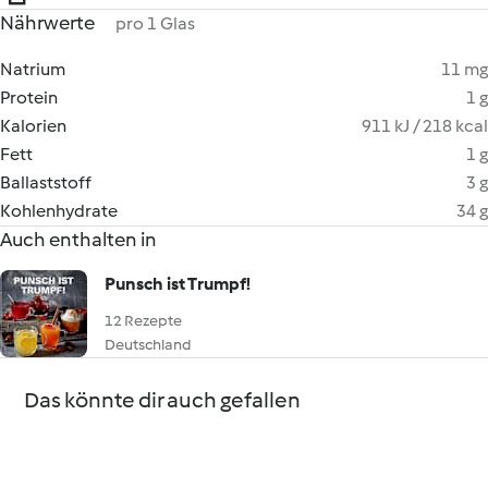
Nährwerte
pro 1 Glas
Natrium
11 mg
Protein
1 g
Kalorien
911 kJ / 218 kcal
Fett
1 g
Ballaststoff
3 g
Kohlenhydrate
34 g
Auch enthalten in
Punsch ist Trumpf!
12 Rezepte
Deutschland
Das könnte dir auch gefallen