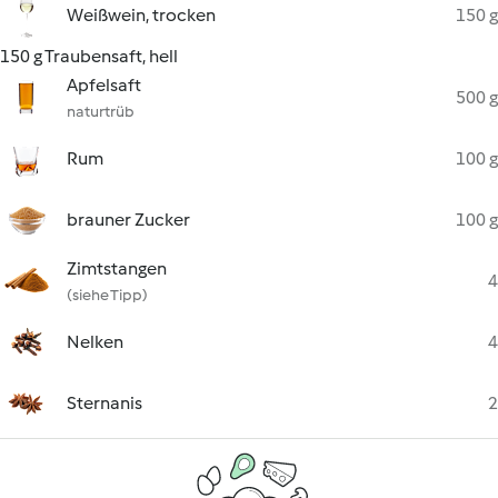
Weißwein, trocken
150 g
150 g Traubensaft, hell
Apfelsaft
500 g
naturtrüb
Rum
100 g
brauner Zucker
100 g
Zimtstangen
4
(siehe Tipp)
Nelken
4
Sternanis
2