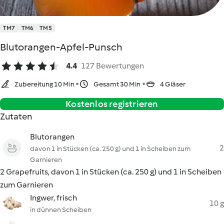
TM7
TM6
TM5
Blutorangen-Apfel-Punsch
4.4
127 Bewertungen
Zubereitung 10 Min
Gesamt 30 Min
4 Gläser
Kostenlos registrieren
Zutaten
Blutorangen
2
davon 1 in Stücken (ca. 250 g) und 1 in Scheiben zum
Garnieren
2 Grapefruits, davon 1 in Stücken (ca. 250 g) und 1 in Scheiben
zum Garnieren
Ingwer, frisch
10 g
in dünnen Scheiben