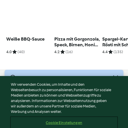
Weiße BBQ-Sauce
Pizza mit Gorgonzola,
Spargel-Kar
Speck, Birnen, Honig
Rösti mit S
und Walnüssen
Ei-Dip
4.0
(40)
4.2
(16)
4.4
(135)
© Copyright 2026
Wir verwenden Cookies, um Inhalte und den
Webseitenbesuch zu personalisieren, Funktionen für soziale
Nutzungsbedingungen
Medien anbieten zu können und Webseitenzugriffe zu
Datenschutzrichtlinien
analysieren. Informationen zur Webseitennutzung geben
Disclaimer
wir außerdem an unsere Partner für soziale Medien,
Werbung und Analysen weiter.
Impressum
Cookies
Cookie Einstellungen