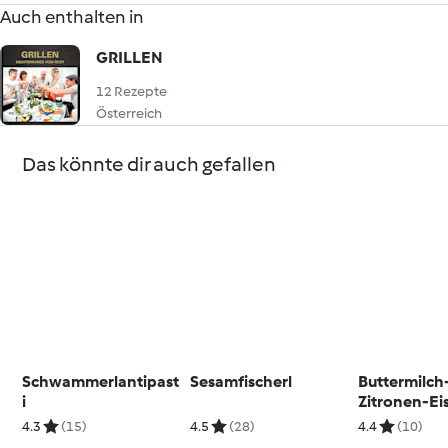
Auch enthalten in
GRILLEN
12 Rezepte
Österreich
Das könnte dir auch gefallen
Schwammerlantipast
Sesamfischerl
Buttermilch
i
Zitronen-Eis
Hagebutten
4.3
(15)
4.5
(28)
4.4
(10)