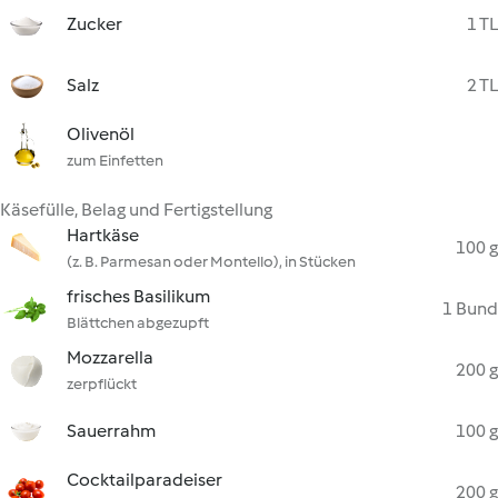
Zucker
1 TL
Salz
2 TL
Olivenöl
zum Einfetten
Käsefülle, Belag und Fertigstellung
Hartkäse
100 g
(z. B. Parmesan oder Montello), in Stücken
frisches Basilikum
1 Bund
Blättchen abgezupft
Mozzarella
200 g
zerpflückt
Sauerrahm
100 g
Cocktailparadeiser
200 g