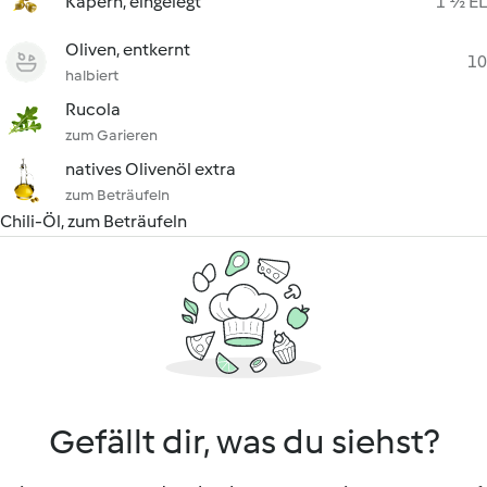
Kapern, eingelegt
1 ½ EL
Oliven, entkernt
10
halbiert
Rucola
zum Garieren
natives Olivenöl extra
zum Beträufeln
Chili-Öl, zum Beträufeln
Gefällt dir, was du siehst?