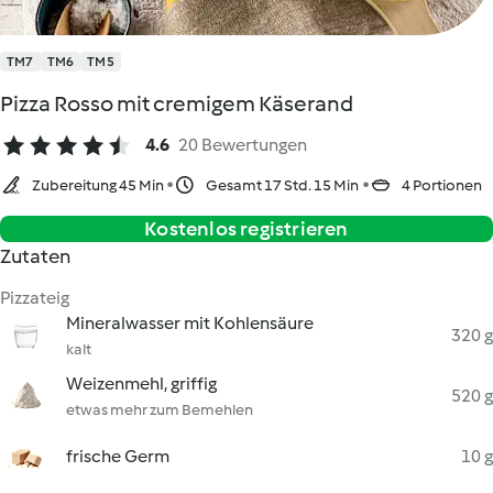
TM7
TM6
TM5
Pizza Rosso mit cremigem Käserand
4.6
20 Bewertungen
Zubereitung 45 Min
Gesamt 17 Std. 15 Min
4 Portionen
Kostenlos registrieren
Zutaten
Pizzateig
Mineralwasser mit Kohlensäure
320 g
kalt
Weizenmehl, griffig
520 g
etwas mehr zum Bemehlen
frische Germ
10 g