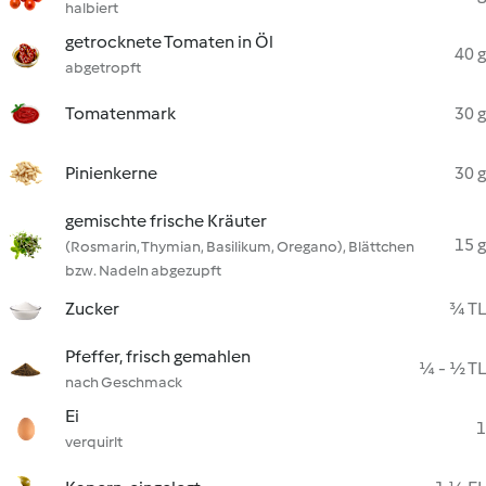
halbiert
getrocknete Tomaten in Öl
40 g
abgetropft
Tomatenmark
30 g
Pinienkerne
30 g
gemischte frische Kräuter
15 g
(Rosmarin, Thymian, Basilikum, Oregano), Blättchen
bzw. Nadeln abgezupft
Zucker
¾ TL
Pfeffer, frisch gemahlen
¼ - ½ TL
nach Geschmack
Ei
1
verquirlt