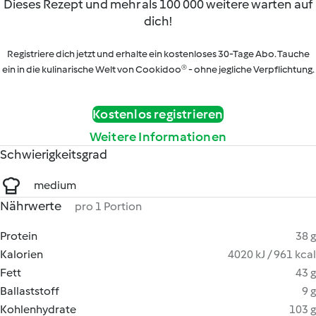
Dieses Rezept und mehr als 100 000 weitere warten auf
dich!
Registriere dich jetzt und erhalte ein kostenloses 30-Tage Abo. Tauche
ein in die kulinarische Welt von Cookidoo® - ohne jegliche Verpflichtung.
Kostenlos registrieren
Weitere Informationen
Schwierigkeitsgrad
medium
Nährwerte
pro 1 Portion
Protein
38 g
Kalorien
4020 kJ / 961 kcal
Fett
43 g
Ballaststoff
9 g
Kohlenhydrate
103 g