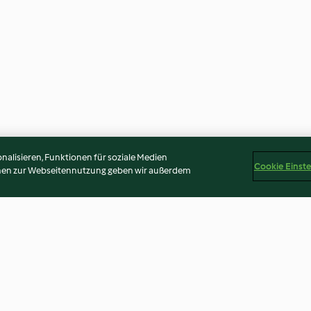
alisieren, Funktionen für soziale Medien
Cookie Einst
onen zur Webseitennutzung geben wir außerdem
Weihnachtliches Tiramisù
Gemüsesticks mi