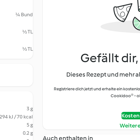
¼ Bund
½ TL
½ TL
Gefällt dir
Dieses Rezept und mehr al
Registriere dich jetzt und erhalte ein kostenl
Cookidoo® - oh
3 g
Kostenl
294 kJ / 70 kcal
5 g
Weiter
0.2 g
Auch enthalten in