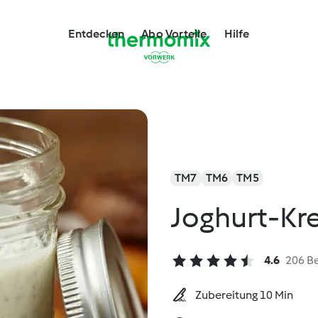
Entdecken
Abo Vorteile
Hilfe
TM7
TM6
TM5
Joghurt-Kr
4.6
206 B
Zubereitung 10 Min