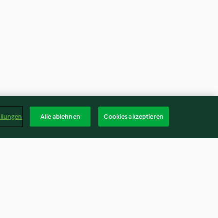
ellungen
Alle ablehnen
Cookies akzeptieren
t Feta-Minz-
Hüttenkäse-Curry-Dip