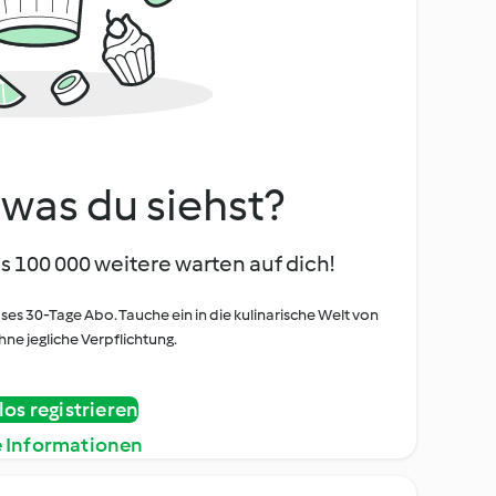
, was du siehst?
s 100 000 weitere warten auf dich!
oses 30-Tage Abo. Tauche ein in die kulinarische Welt von
ne jegliche Verpflichtung.
os registrieren
e Informationen