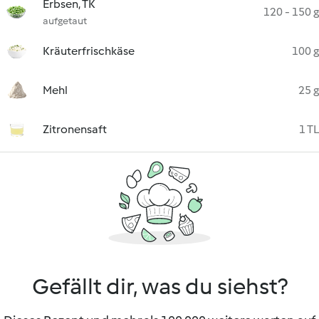
Erbsen, TK
120 - 150 g
aufgetaut
Kräuterfrischkäse
100 g
Mehl
25 g
Zitronensaft
1 TL
Gefällt dir, was du siehst?