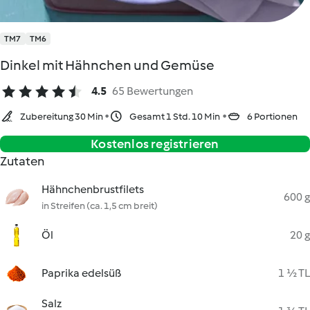
TM7
TM6
Dinkel mit Hähnchen und Gemüse
4.5
65 Bewertungen
Zubereitung 30 Min
Gesamt 1 Std. 10 Min
6 Portionen
Kostenlos registrieren
Zutaten
Hähnchenbrustfilets
600 g
in Streifen (ca. 1,5 cm breit)
Öl
20 g
Paprika edelsüß
1 ½ TL
Salz