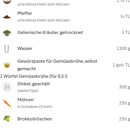
1 ¾ TL
und etwas mehr zum Würzen
Pfeffer
¼ TL
und etwas mehr zum Würzen
italienische Kräuter, getrocknet
1 TL
Wasser
1200 g
Gewürzpaste für Gemüsebrühe, selbst
1 geh. TL
gemacht
1 Würfel Gemüsebrühe (für 0,5 l)
Dinkel, geschält
300 g
(siehe Tipp)
Möhren
250 g
in Scheiben (3 mm)
Brokkoliröschen
250 g