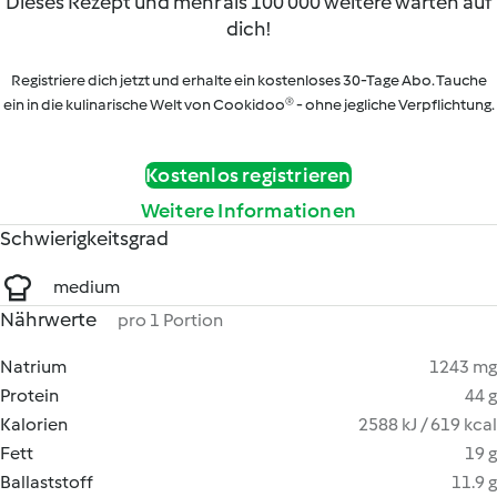
Dieses Rezept und mehr als 100 000 weitere warten auf
dich!
Registriere dich jetzt und erhalte ein kostenloses 30-Tage Abo. Tauche
ein in die kulinarische Welt von Cookidoo® - ohne jegliche Verpflichtung.
Kostenlos registrieren
Weitere Informationen
Schwierigkeitsgrad
medium
Nährwerte
pro 1 Portion
Natrium
1243 mg
Protein
44 g
Kalorien
2588 kJ / 619 kcal
Fett
19 g
Ballaststoff
11.9 g