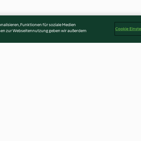
alisieren, Funktionen für soziale Medien
Cookie Einst
onen zur Webseitennutzung geben wir außerdem
Crossies
Glitzer-Ostereier
Triple Erdbeert
2.9
(30)
4.3
(25)