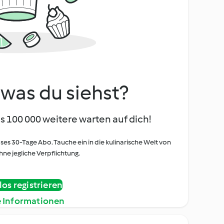
, was du siehst?
s 100 000 weitere warten auf dich!
oses 30-Tage Abo. Tauche ein in die kulinarische Welt von
ne jegliche Verpflichtung.
os registrieren
e Informationen