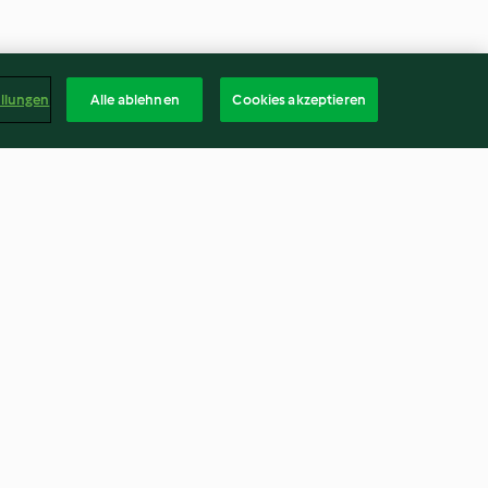
ellungen
Alle ablehnen
Cookies akzeptieren
raum
Alkoholfreier Beeren-Mojito
4.5
(106)