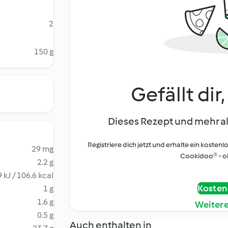
2
150 g
Gefällt dir
Dieses Rezept und mehr al
Registriere dich jetzt und erhalte ein kostenl
29 mg
Cookidoo® - oh
2.2 g
 kJ / 106.6 kcal
Kostenl
1 g
1.6 g
Weiter
0.5 g
Auch enthalten in