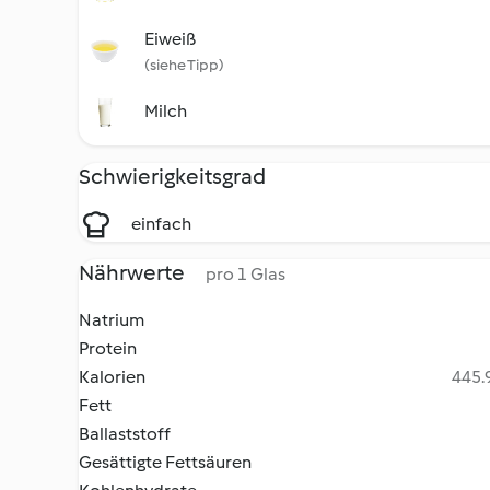
Eiweiß
(siehe Tipp)
Milch
Schwierigkeitsgrad
einfach
Nährwerte
pro 1 Glas
Natrium
Protein
Kalorien
445.9
Fett
Ballaststoff
Gesättigte Fettsäuren