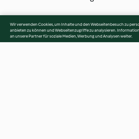
Wir verwenden Cookies, um Inhalte und den Webseitenbesuch zu person
anbieten zu können und Webseitenzugriffe zu analysieren. Informati
an unsere Partner für soziale Medien, Werbung und Analysen weiter.
Eisalat im knusprigen
Pistazien-Schoko-
Osternest
5.0
(3)
5.0
(6)
© Copyright 2026