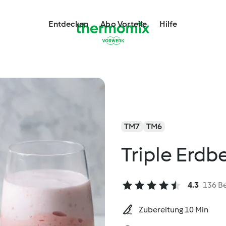
Entdecken
Abo Vorteile
Hilfe
TM7
TM6
Triple Erd
4.3
136 B
Zubereitung 10 Min