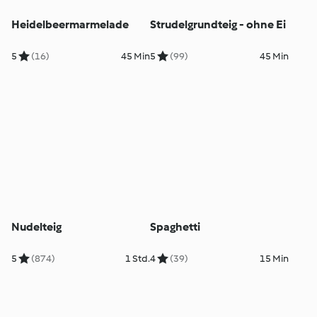
Heidelbeermarmelade
Strudelgrundteig - ohne Ei
5
(16)
45 Min
5
(99)
45 Min
Nudelteig
Spaghetti
5
(874)
1 Std.
4
(39)
15 Min