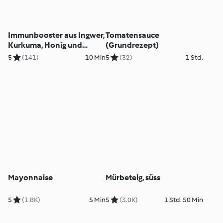
Immunbooster aus Ingwer,
Tomatensauce
Kurkuma, Honig und
(Grundrezept)
Zitrone
5
(141)
10 Min
5
(32)
1 Std.
Mayonnaise
Mürbeteig, süss
5
(1.8K)
5 Min
5
(3.0K)
1 Std. 50 Min