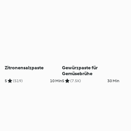
Zitronensalzpaste
Gewürzpaste für
Gemüsebrühe
5
(519)
10 Min
5
(7.5K)
30 Min