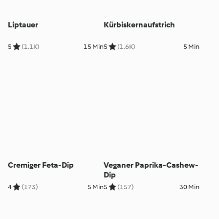
Liptauer
Kürbiskernaufstrich
5
(1.1K)
15 Min
5
(1.6K)
5 Min
Cremiger Feta-Dip
Veganer Paprika-Cashew-
Dip
4
(173)
5 Min
5
(157)
30 Min