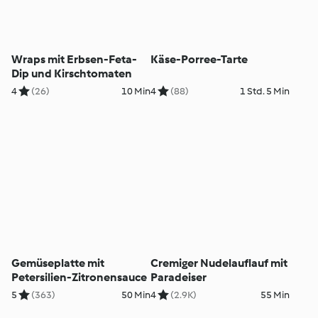
Wraps mit Erbsen-Feta-
Käse-Porree-Tarte
Dip und Kirschtomaten
4
(26)
10 Min
4
(88)
1 Std. 5 Min
Gemüseplatte mit
Cremiger Nudelauflauf mit
Petersilien-Zitronensauce
Paradeiser
5
(363)
50 Min
4
(2.9K)
55 Min