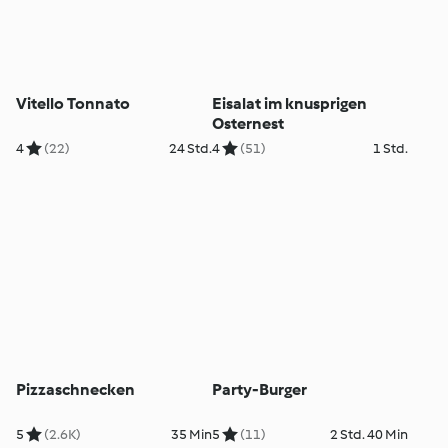
Vitello Tonnato
Eisalat im knusprigen
Osternest
4
(22)
24 Std.
4
(51)
1 Std.
Pizzaschnecken
Party-Burger
5
(2.6K)
35 Min
5
(11)
2 Std. 40 Min