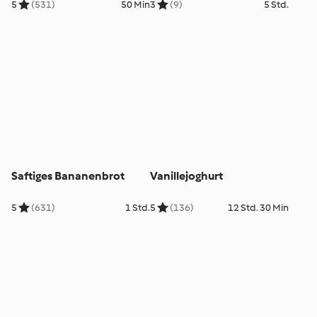
5
(531)
50 Min
3
(9)
5 Std.
Saftiges Bananenbrot
Vanillejoghurt
5
(631)
1 Std.
5
(136)
12 Std. 30 Min