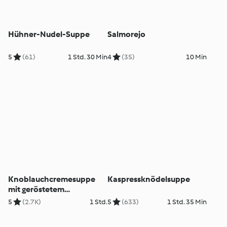
Hühner-Nudel-Suppe
Salmorejo
5
(61)
1 Std. 30 Min
4
(35)
10 Min
Knoblauchcremesuppe
Kaspressknödelsuppe
mit geröstetem
Bauernbrot
5
(2.7K)
1 Std.
5
(633)
1 Std. 35 Min