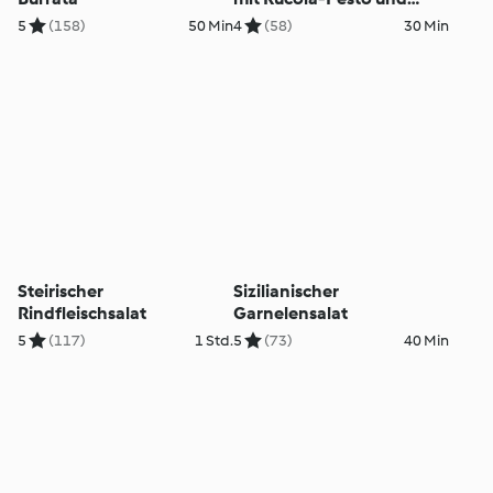
gerösteter Zitrone
5
(158)
50 Min
4
(58)
30 Min
Steirischer
Sizilianischer
Rindfleischsalat
Garnelensalat
5
(117)
1 Std.
5
(73)
40 Min