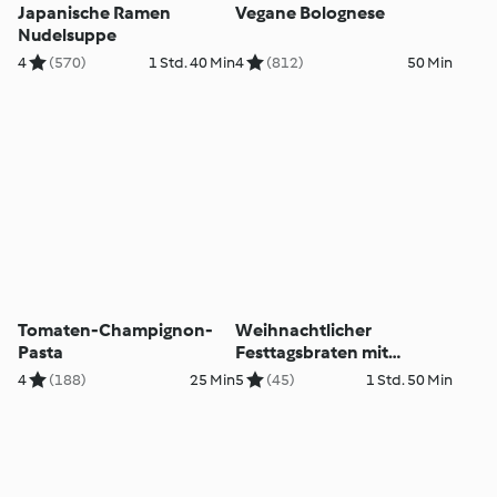
Japanische Ramen
Vegane Bolognese
Nudelsuppe
4
(570)
1 Std. 40 Min
4
(812)
50 Min
Tomaten-Champignon-
Weihnachtlicher
Pasta
Festtagsbraten mit
Kürbispüree und
4
(188)
25 Min
5
(45)
1 Std. 50 Min
Kohlsprossen (vegan)