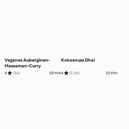
Veganes Auberginen-
Kokosnuss Dhal
Massaman-Curry
4
(36)
50 Min
4
(1.5K)
25 Min