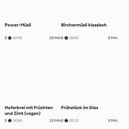
Power-Müsli
Birchermüsli klassisch
5
(699)
25 Min
5
(304)
5 Min
Haferbrei mit Früchten
Frühstück im Glas
und Zimt (vegan)
5
(434)
15 Min
5
(912)
5 Min