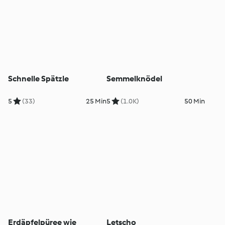
Schnelle Spätzle
Semmelknödel
5
(33)
25 Min
5
(1.0K)
50 Min
Erdäpfelpüree wie
Letscho