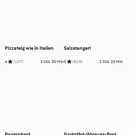
Pizzateig wie in Italien
Salzstangerl
4
(107)
3 Std. 30 Min
5
(819)
1 Std. 25 Min
Bauernbrot
Kartoffel-Walnuss-Brot