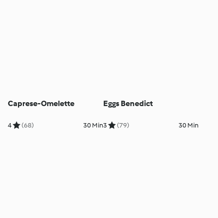
Caprese-Omelette
Eggs Benedict
4
(68)
30 Min
3
(79)
30 Min