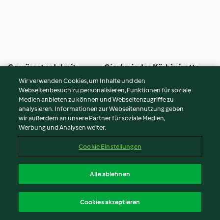
Gemüsestrudel mit
G´schwindes Kürbisrisotto
Knoblauchsauce
Wir verwenden Cookies, um Inhalte und den
5
(3.1K)
50 Min
5
(5.9K)
25 Min
Webseitenbesuch zu personalisieren, Funktionen für soziale
Medien anbieten zu können und Webseitenzugriffe zu
analysieren. Informationen zur Webseitennutzung geben
wir außerdem an unsere Partner für soziale Medien,
Werbung und Analysen weiter.
Cookie Einstellungen
Alle ablehnen
Cookies akzeptieren
Gefüllte Paprika mit
Grünkern-Risotto
Linsenbolognese