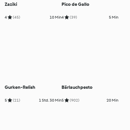
Zaziki
Pico de Gallo
4
(45)
10 Min
4
(39)
5 Min
Gurken-Relish
Bärlauchpesto
5
(21)
1 Std. 30 Min
5
(902)
20 Min