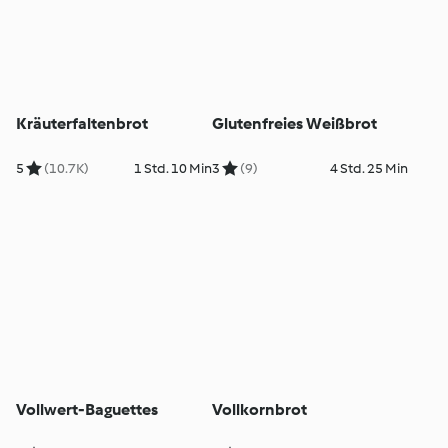
Kräuterfaltenbrot
Glutenfreies Weißbrot
5
(10.7K)
1 Std. 10 Min
3
(9)
4 Std. 25 Min
Vollwert-Baguettes
Vollkornbrot