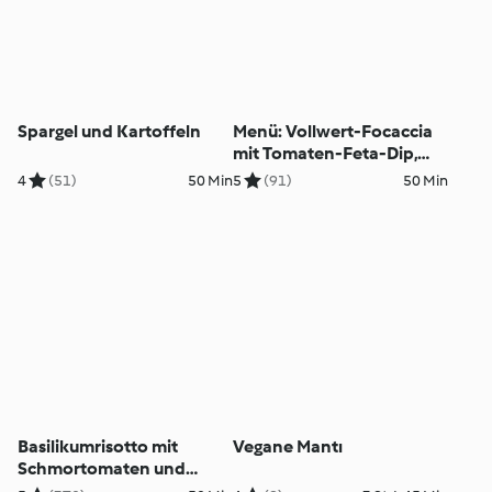
Spargel und Kartoffeln
Menü: Vollwert-Focaccia
mit Tomaten-Feta-Dip,
Erdbeertraum
4
(51)
50 Min
5
(91)
50 Min
Basilikumrisotto mit
Vegane Mantı
Schmortomaten und
Gemüse