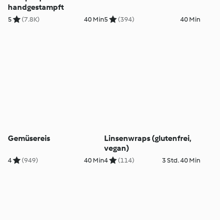
handgestampft
5
(7.8K)
40 Min
5
(394)
40 Min
Gemüsereis
Linsenwraps (glutenfrei,
vegan)
4
(949)
40 Min
4
(114)
3 Std. 40 Min