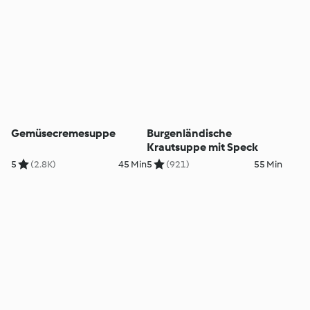
Gemüsecremesuppe
Burgenländische
Krautsuppe mit Speck
5
(2.8K)
45 Min
5
(921)
55 Min