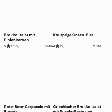
Brokkolisalat mit
Knusprige Onsen-Eier
Pinienkernen
5
(759)
5 Min
4
(9)
2 Std.
Rote-Bete-Carpaccio mit
Griechischer Brokkolisalat
Burrata
mit Rucola-Pesto und