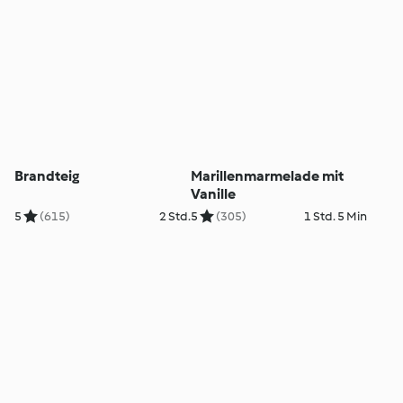
Brandteig
Marillenmarmelade mit
Vanille
5
(615)
2 Std.
5
(305)
1 Std. 5 Min