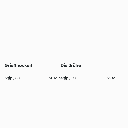
Grießnockerl
Die Brühe
3
(35)
50 Min
4
(13)
3 Std.