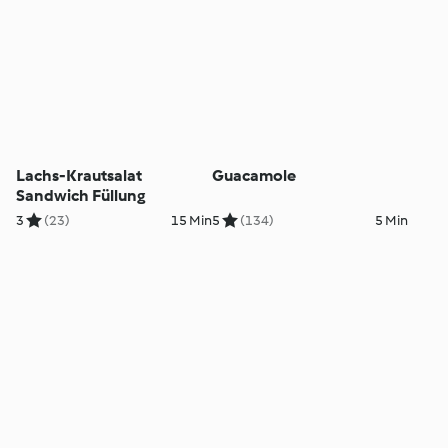
Lachs-Krautsalat
Guacamole
Sandwich Füllung
3
(23)
15 Min
5
(134)
5 Min