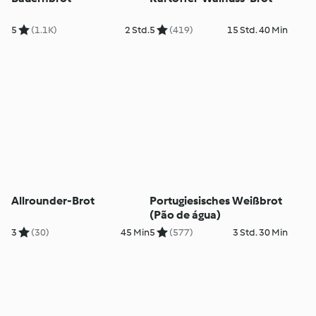
5
(1.1K)
2 Std.
5
(419)
15 Std. 40 Min
Allrounder-Brot
Portugiesisches Weißbrot
(Pão de água)
3
(30)
45 Min
5
(577)
3 Std. 30 Min