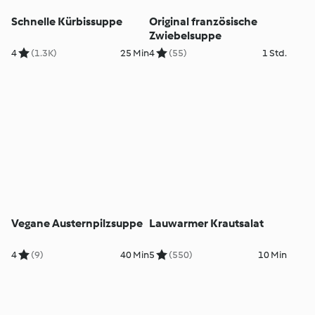
Schnelle Kürbissuppe
Original französische
Zwiebelsuppe
4
(1.3K)
25 Min
4
(55)
1 Std.
Vegane Austernpilzsuppe
Lauwarmer Krautsalat
4
(9)
40 Min
5
(550)
10 Min