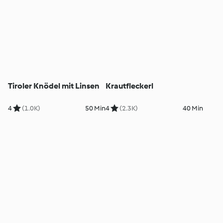
Tiroler Knödel mit Linsen
Krautfleckerl
4
(1.0K)
50 Min
4
(2.3K)
40 Min