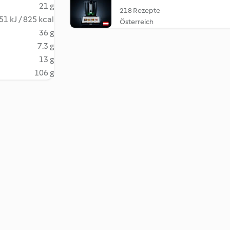
21 g
218 Rezepte
51 kJ / 825 kcal
Österreich
36 g
7.3 g
13 g
106 g