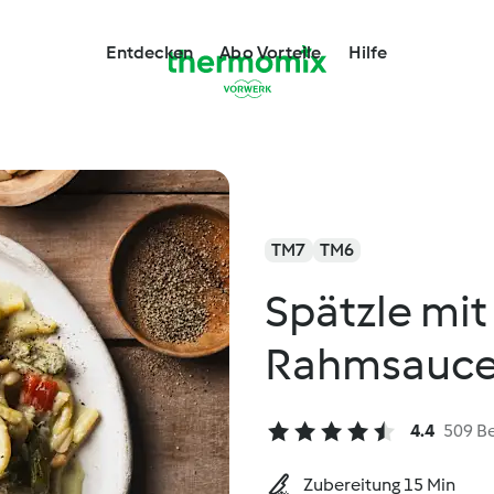
Entdecken
Abo Vorteile
Hilfe
TM7
TM6
Spätzle mit
Rahmsauc
4.4
509 B
Zubereitung 15 Min