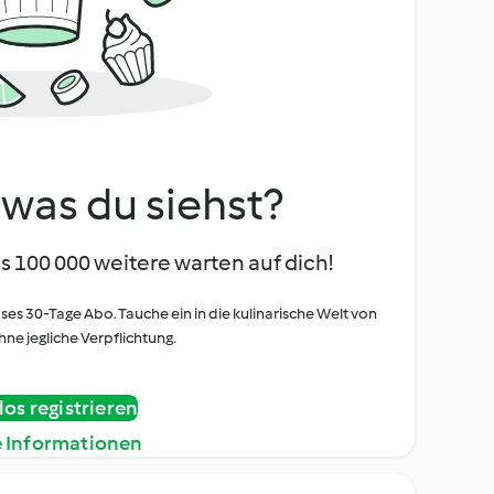
, was du siehst?
s 100 000 weitere warten auf dich!
oses 30-Tage Abo. Tauche ein in die kulinarische Welt von
ne jegliche Verpflichtung.
os registrieren
e Informationen