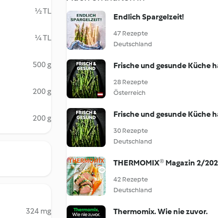
½ TL
Endlich Spargelzeit!
47 Rezepte
¼ TL
Deutschland
500 g
Frische und gesunde Küche h
28 Rezepte
200 g
Österreich
Frische und gesunde Küche h
200 g
30 Rezepte
Deutschland
THERMOMIX® Magazin 2/20
42 Rezepte
Deutschland
324 mg
Thermomix. Wie nie zuvor.