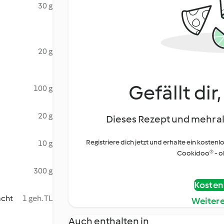
30 g
20 g
Gefällt dir
100 g
20 g
Dieses Rezept und mehr al
Registriere dich jetzt und erhalte ein kostenl
10 g
Cookidoo® - oh
300 g
Kostenl
acht
1 geh. TL
Weiter
Auch enthalten in