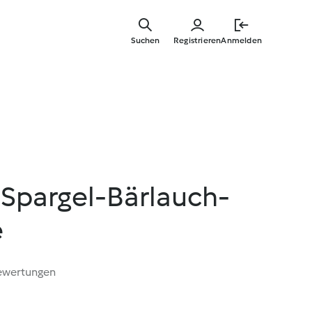
Zum
Hauptinha
Suchen
Registrieren
Anmelden
springen
 Spargel-Bärlauch-
e
ewertungen