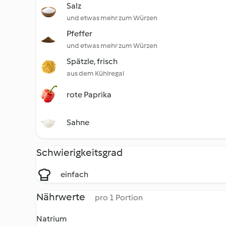
Salz
und etwas mehr zum Würzen
Pfeffer
und etwas mehr zum Würzen
Spätzle, frisch
aus dem Kühlregal
rote Paprika
Sahne
Schwierigkeitsgrad
einfach
Nährwerte
pro 1 Portion
Natrium