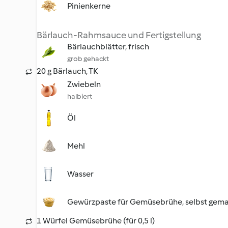
Pinienkerne
Bärlauch-Rahmsauce und Fertigstellung
Bärlauchblätter, frisch
grob gehackt
20 g Bärlauch, TK
Zwiebeln
halbiert
Öl
Mehl
Wasser
Gewürzpaste für Gemüsebrühe, selbst gem
1 Würfel Gemüsebrühe (für 0,5 l)