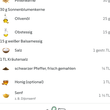
Pinienkerne
30 g
30 g Sonnenblumenkerne
Olivenöl
25 g
Obstessig
15 g
15 g weißer Balsamessig
Salz
1 gestr. TL
1 TL Kräutersalz
schwarzer Pfeffer, frisch gemahlen
¼ TL
Honig (optional)
1 TL
Senf
1 ½ TL
z. B. Dijonsenf