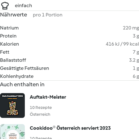
einfach
Nährwerte
pro 1 Portion
Natrium
220 mg
Protein
3 g
Kalorien
416 kJ / 99 kcal
Fett
7 g
Ballaststoff
3.2 g
Gesättigte Fettsäuren
1 g
Kohlenhydrate
6 g
Auch enthalten in
Auftakt-Meister
10 Rezepte
Österreich
Cookidoo® Österreich serviert 2023
10 Rezepte