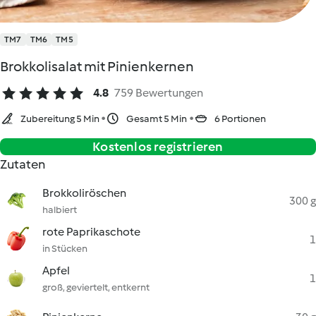
TM7
TM6
TM5
Brokkolisalat mit Pinienkernen
4.8
759 Bewertungen
Zubereitung 5 Min
Gesamt 5 Min
6 Portionen
Kostenlos registrieren
Zutaten
Brokkoliröschen
300 g
halbiert
rote Paprikaschote
1
in Stücken
Apfel
1
groß, geviertelt, entkernt