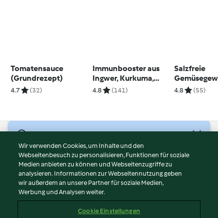
Tomatensauce
Immunbooster aus
Salzfreie
(Grundrezept)
Ingwer, Kurkuma,
Gemüsegew
Honig und Zitrone
4.7
(32)
4.8
(141)
4.8
(55)
© Copyright 2026
Wir verwenden Cookies, um Inhalte und den
Webseitenbesuch zu personalisieren, Funktionen für soziale
Nutzungsbedingungen
Medien anbieten zu können und Webseitenzugriffe zu
Datenschutzrichtlinien
analysieren. Informationen zur Webseitennutzung geben
Disclaimer
wir außerdem an unsere Partner für soziale Medien,
Werbung und Analysen weiter.
Impressum
Cookies
Cookie Einstellungen