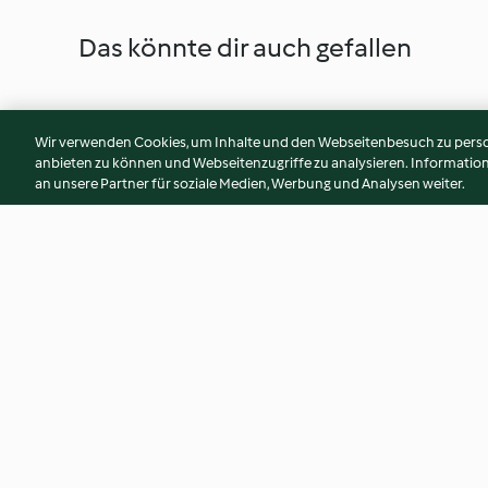
Das könnte dir auch gefallen
Wir verwenden Cookies, um Inhalte und den Webseitenbesuch zu person
anbieten zu können und Webseitenzugriffe zu analysieren. Informati
an unsere Partner für soziale Medien, Werbung und Analysen weiter.
Karotten-Ingwer-Suppe mit
Pastinaken-Kürbi
Cashew-Topping
4.7
(633)
4.4
(85)