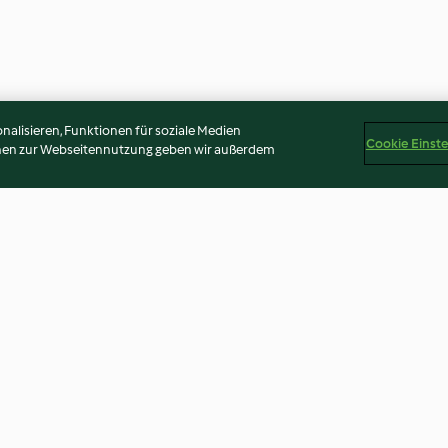
alisieren, Funktionen für soziale Medien
Cookie Einst
onen zur Webseitennutzung geben wir außerdem
s-Suppe
Zucchini Minz Suppe
Brokkolisalat m
4.1
(52)
4.8
(759)