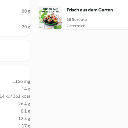
Frisch aus dem Garten
80 g
18 Rezepte
Österreich
20 g
1156 mg
14 g
14 kJ / 361 kcal
26.4 g
8.1 g
12.3 g
17 g