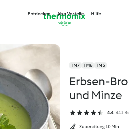
Entdecken
Abo Vorteile
Hilfe
TM7
TM6
TM5
Erbsen-Bro
und Minze
4.4
441 B
Zubereitung 10 Min