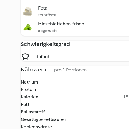
Feta
zerbröselt
Minzeblättchen, frisch
abgezupft
Schwierigkeitsgrad
einfach
Nährwerte
pro 1 Portionen
Natrium
Protein
Kalorien
15
Fett
Ballaststoff
Gesättigte Fettsäuren
Kohlenhydrate