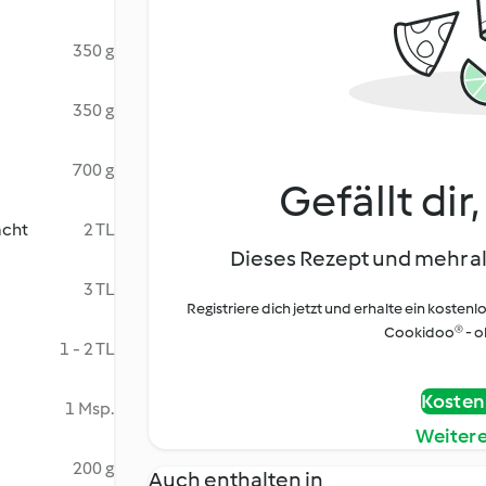
350 g
350 g
700 g
Gefällt dir
acht
2 TL
Dieses Rezept und mehr al
3 TL
Registriere dich jetzt und erhalte ein kostenl
Cookidoo® - oh
1 - 2 TL
Kostenl
1 Msp.
Weiter
200 g
Auch enthalten in