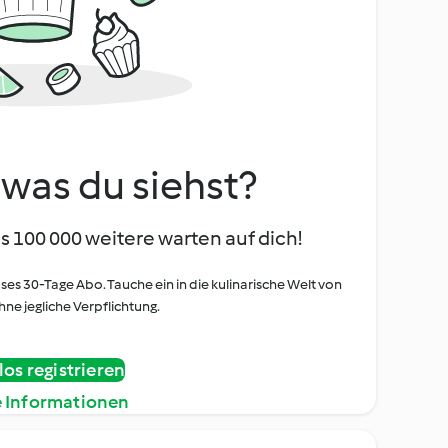
, was du siehst?
s 100 000 weitere warten auf dich!
oses 30-Tage Abo. Tauche ein in die kulinarische Welt von
ne jegliche Verpflichtung.
os registrieren
e Informationen