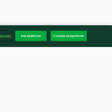
ellungen
Alle ablehnen
Cookies akzeptieren
it Pinienkernen
Selleriesuppe mit Kurkuma &
RUPP Emmentaler
4.5
(146)