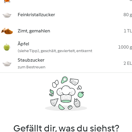
Feinkristallzucker
80 g
Zimt, gemahlen
1 TL
Äpfel
1000 g
(siehe Tipp), geschält, geviertelt, entkernt
Staubzucker
2 EL
zum Bestreuen
Gefällt dir, was du siehst?