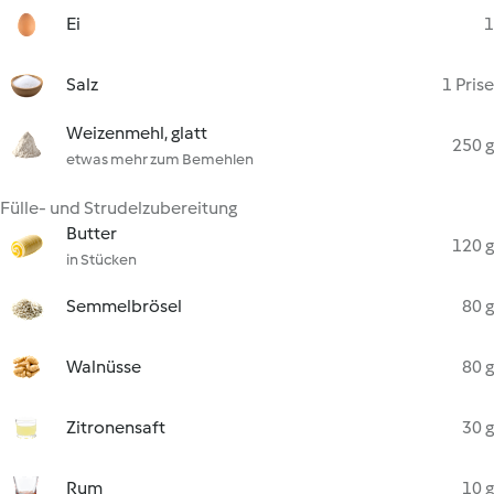
Ei
1
Salz
1 Prise
Weizenmehl, glatt
250 g
etwas mehr zum Bemehlen
Fülle- und Strudelzubereitung
Butter
120 g
in Stücken
Semmelbrösel
80 g
Walnüsse
80 g
Zitronensaft
30 g
Rum
10 g