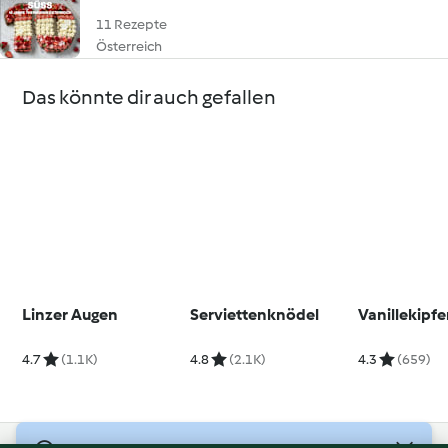
11 Rezepte
Österreich
Das könnte dir auch gefallen
Linzer Augen
Serviettenknödel
Vanillekipfe
4.7
(1.1K)
4.8
(2.1K)
4.3
(659)