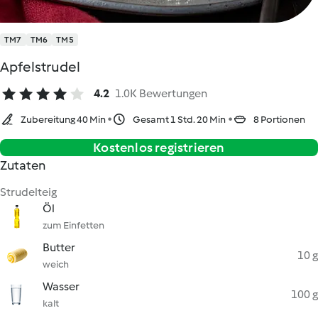
TM7
TM6
TM5
Apfelstrudel
4.2
1.0K Bewertungen
Zubereitung 40 Min
Gesamt 1 Std. 20 Min
8 Portionen
Kostenlos registrieren
Zutaten
Strudelteig
Öl
zum Einfetten
Butter
10 g
weich
Wasser
100 g
kalt