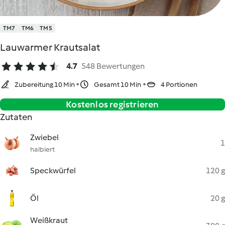
TM7
TM6
TM5
Lauwarmer Krautsalat
4.7
548 Bewertungen
Zubereitung 10 Min
Gesamt 10 Min
4 Portionen
Kostenlos registrieren
Zutaten
Zwiebel
1
halbiert
Speckwürfel
120 g
Öl
20 g
Weißkraut