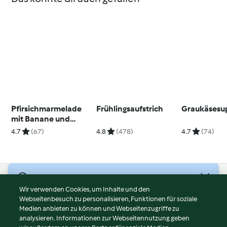
Pfirsichmarmelade
Frühlingsaufstrich
Graukäsesu
mit Banane und
Thymian
4.7
(67)
4.8
(478)
4.7
(74)
© Copyright 2026
Wir verwenden Cookies, um Inhalte und den
Webseitenbesuch zu personalisieren, Funktionen für soziale
Nutzungsbedingungen
Medien anbieten zu können und Webseitenzugriffe zu
Datenschutzrichtlinien
analysieren. Informationen zur Webseitennutzung geben