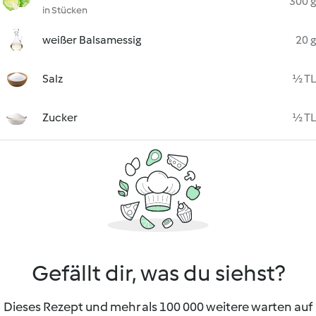
300 g
in Stücken
weißer Balsamessig
20 g
Salz
½ TL
Zucker
½ TL
Gefällt dir, was du siehst?
Dieses Rezept und mehr als 100 000 weitere warten auf