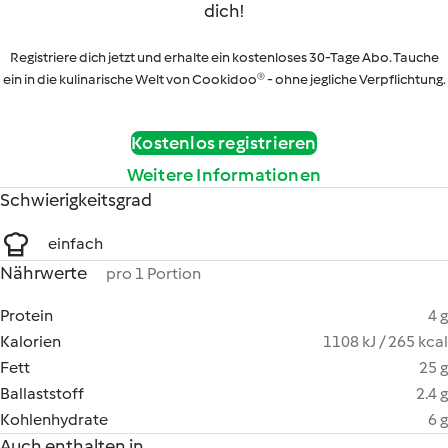
dich!
Registriere dich jetzt und erhalte ein kostenloses 30-Tage Abo. Tauche
ein in die kulinarische Welt von Cookidoo® - ohne jegliche Verpflichtung.
Kostenlos registrieren
Weitere Informationen
Schwierigkeitsgrad
einfach
Nährwerte
pro 1 Portion
Protein
4 g
Kalorien
1108 kJ / 265 kcal
Fett
25 g
Ballaststoff
2.4 g
Kohlenhydrate
6 g
Auch enthalten in