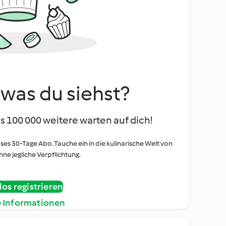
, was du siehst?
s 100 000 weitere warten auf dich!
oses 30-Tage Abo. Tauche ein in die kulinarische Welt von
ne jegliche Verpflichtung.
os registrieren
e Informationen