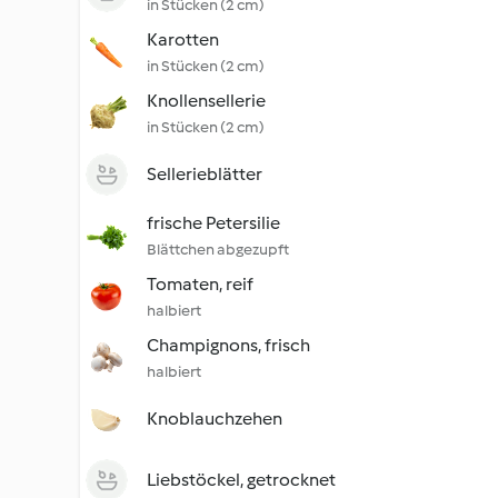
in Stücken (2 cm)
Karotten
in Stücken (2 cm)
Knollensellerie
in Stücken (2 cm)
Sellerieblätter
frische Petersilie
Blättchen abgezupft
Tomaten, reif
halbiert
Champignons, frisch
halbiert
Knoblauchzehen
Liebstöckel, getrocknet