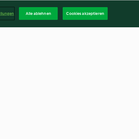
ellungen
Alle ablehnen
Cookies akzeptieren
Hollandaise
Semmelknödel
4.8
(4.9K)
Deuts