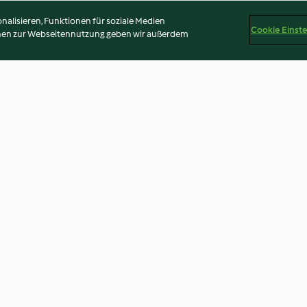
alisieren, Funktionen für soziale Medien
Cookie Einst
onen zur Webseitennutzung geben wir außerdem
Ingwer-Orangen-Shot
Schnelle Sauce 
4.8
(9.4K)
4.3
(1.4K)