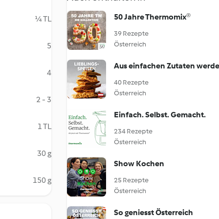
50 Jahre Thermomix®
¼ TL
39 Rezepte
Österreich
5
Aus einfachen Zutaten werde
4
40 Rezepte
Österreich
2 - 3
Einfach. Selbst. Gemacht.
1 TL
234 Rezepte
Österreich
30 g
Show Kochen
150 g
25 Rezepte
Österreich
So geniesst Österreich