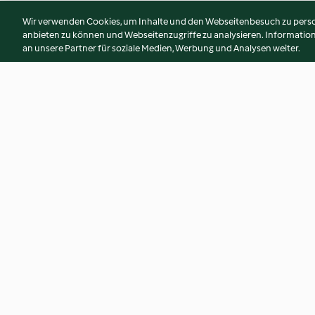
Wir verwenden Cookies, um Inhalte und den Webseitenbesuch zu person
anbieten zu können und Webseitenzugriffe zu analysieren. Informati
an unsere Partner für soziale Medien, Werbung und Analysen weiter.
Bärlauchbutter
Coleslaw
4.8
(2.2K)
4.5
(4.4K)
© Copyright 2026