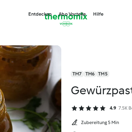
Entdecken
Abo Vorteile
Hilfe
TM7
TM6
TM5
Gewürzpas
4.9
7.5K 
Zubereitung 5 Min