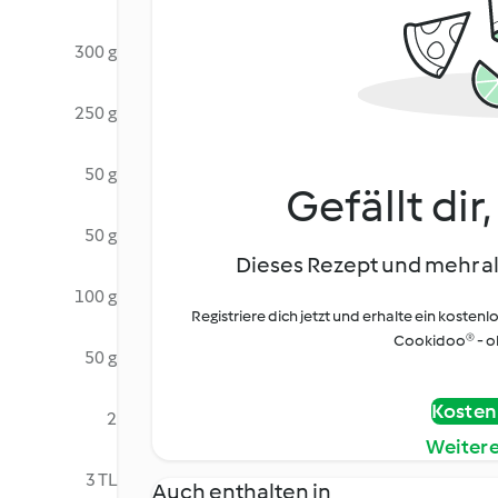
300 g
250 g
50 g
Gefällt dir
50 g
Dieses Rezept und mehr al
100 g
Registriere dich jetzt und erhalte ein kostenl
Cookidoo® - oh
50 g
Kostenl
2
Weiter
3 TL
Auch enthalten in