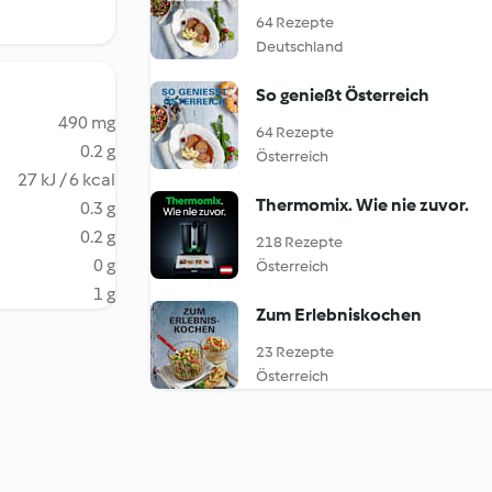
64 Rezepte
Deutschland
So genießt Österreich
490 mg
64 Rezepte
0.2 g
Österreich
27 kJ / 6 kcal
Thermomix. Wie nie zuvor.
0.3 g
0.2 g
218 Rezepte
0 g
Österreich
1 g
Zum Erlebniskochen
23 Rezepte
Österreich