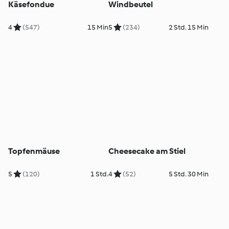
Käsefondue
Windbeutel
4
(547)
15 Min
5
(234)
2 Std. 15 Min
Topfenmäuse
Cheesecake am Stiel
5
(120)
1 Std.
4
(52)
5 Std. 30 Min