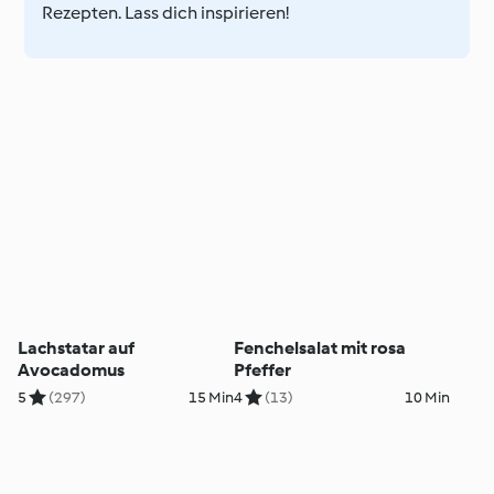
Rezepten. Lass dich inspirieren!
Lachstatar auf
Fenchelsalat mit rosa
Avocadomus
Pfeffer
5
(297)
15 Min
4
(13)
10 Min