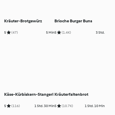
Kräuter-Brotgewürz
Brioche Burger Buns
5
(47)
5 Min
5
(1.4K)
3 Std.
Käse-Kürbiskern-Stangerl
Kräuterfaltenbrot
5
(116)
1 Std. 30 Min
5
(10.7K)
1 Std. 10 Min