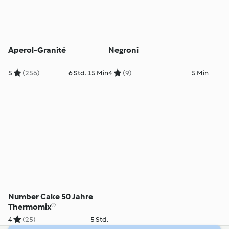
Aperol-Granité
Negroni
5
(256)
6 Std. 15 Min
4
(9)
5 Min
Number Cake 50 Jahre
Thermomix®
4
(25)
5 Std.