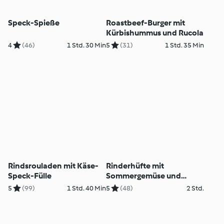
Speck-Spieße
Roastbeef-Burger mit
Kürbishummus und Rucola
4
(46)
1 Std. 30 Min
5
(31)
1 Std. 35 Min
Rindsrouladen mit Käse-
Rinderhüfte mit
Speck-Fülle
Sommergemüse und
Hollandaise
5
(99)
1 Std. 40 Min
5
(48)
2 Std.