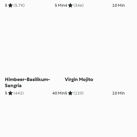
5
(5.7K)
5 Min
4
(346)
10 Min
Himbeer-Basilikum-
Virgin Mojito
Sangria
5
(442)
40 Min
5
(120)
10 Min