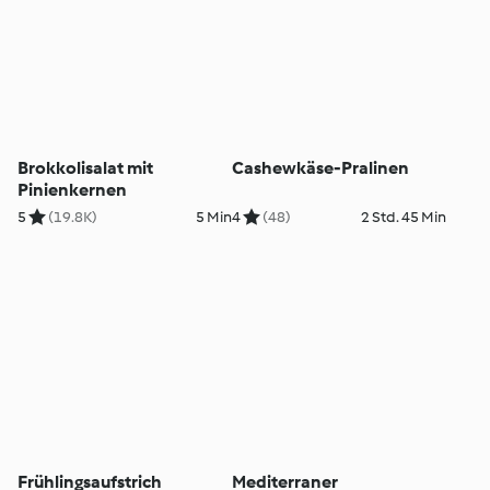
Brokkolisalat mit
Cashewkäse-Pralinen
Pinienkernen
5
(19.8K)
5 Min
4
(48)
2 Std. 45 Min
Frühlingsaufstrich
Mediterraner