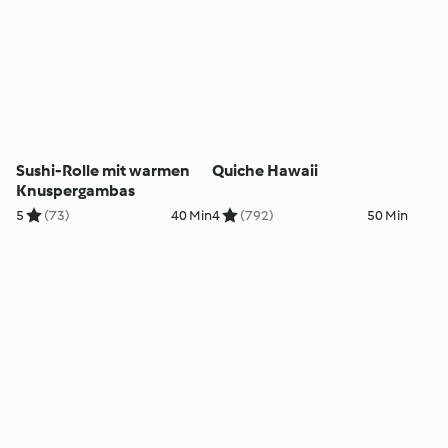
Sushi-Rolle mit warmen
Quiche Hawaii
Knuspergambas
5
(73)
40 Min
4
(792)
50 Min