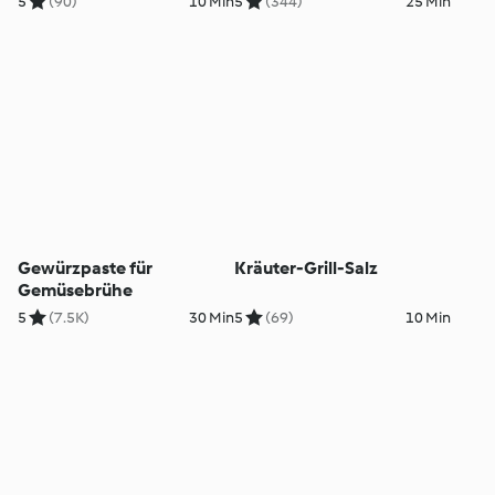
5
(90)
10 Min
5
(344)
25 Min
Gewürzpaste für
Kräuter-Grill-Salz
Gemüsebrühe
5
(7.5K)
30 Min
5
(69)
10 Min