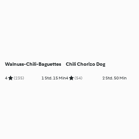
Walnuss-Chili-Baguettes
Chili Chorizo Dog
4
(235)
1 Std. 15 Min
4
(54)
2 Std. 50 Min