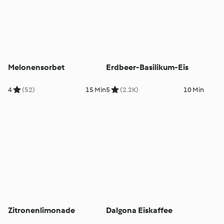
Melonensorbet
Erdbeer-Basilikum-Eis
4
(52)
15 Min
5
(2.2K)
10 Min
Zitronenlimonade
Dalgona Eiskaffee