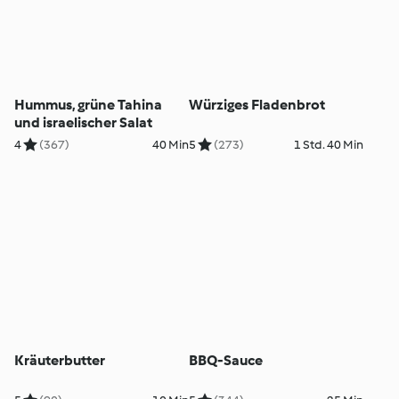
Hummus, grüne Tahina
Würziges Fladenbrot
und israelischer Salat
4
(367)
40 Min
5
(273)
1 Std. 40 Min
Kräuterbutter
BBQ-Sauce