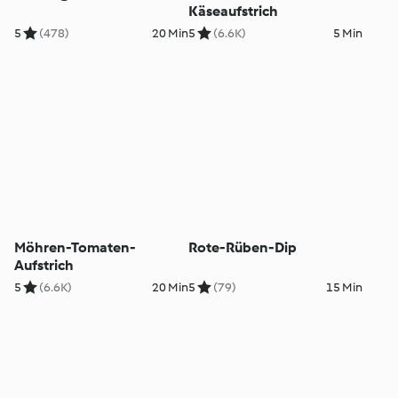
Käseaufstrich
5
(478)
20 Min
5
(6.6K)
5 Min
Möhren-Tomaten-
Rote-Rüben-Dip
Aufstrich
5
(6.6K)
20 Min
5
(79)
15 Min