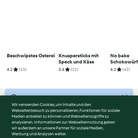
Beschwipstes Osterei
Knuspersticks mit
No bake
Speck und Käse
Schokowürf
4.2
(15)
3.4
(22)
4.2
(42)
© Copyright 2026
Wir verwenden Cookies, um Inhalte und den
Webseitenbesuch zu personalisieren, Funktionen für soziale
Nutzungsbedingungen
Medien anbieten zu können und Webseitenzugriffe zu
Datenschutzrichtlinien
analysieren. Informationen zur Webseitennutzung geben
Disclaimer
wir außerdem an unsere Partner für soziale Medien,
Werbung und Analysen weiter.
Impressum