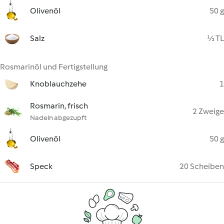
Olivenöl
50 g
Salz
½ TL
Rosmarinöl und Fertigstellung
Knoblauchzehe
1
Rosmarin, frisch
2 Zweige
Nadeln abgezupft
Olivenöl
50 g
Speck
20 Scheiben