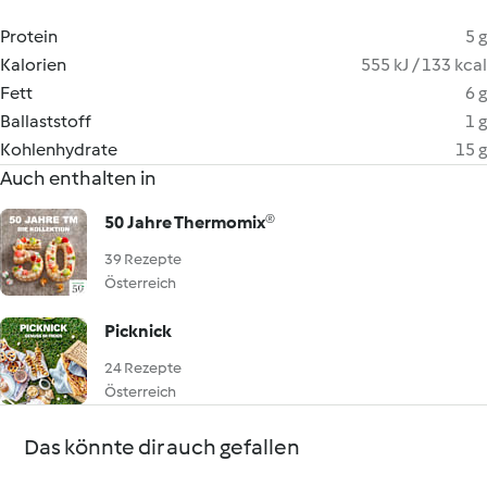
Protein
5 g
Kalorien
555 kJ / 133 kcal
Fett
6 g
Ballaststoff
1 g
Kohlenhydrate
15 g
Auch enthalten in
50 Jahre Thermomix®
39 Rezepte
Österreich
Picknick
24 Rezepte
Österreich
Das könnte dir auch gefallen