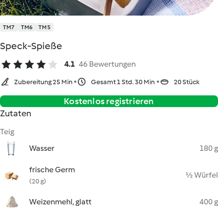
TM7
TM6
TM5
Speck-Spieße
4.1
46 Bewertungen
Zubereitung 25 Min
Gesamt 1 Std. 30 Min
20 Stück
Kostenlos registrieren
Zutaten
Teig
Wasser
180 g
frische Germ
½ Würfel
(20 g)
Weizenmehl, glatt
400 g