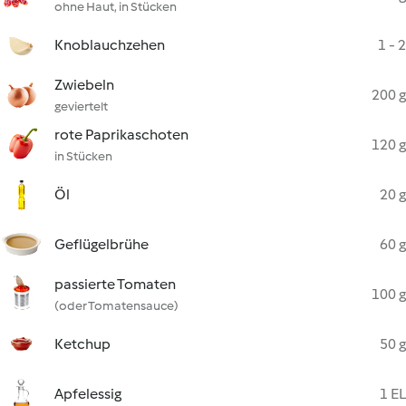
ohne Haut, in Stücken
Knoblauchzehen
1 - 2
Zwiebeln
200 g
geviertelt
rote Paprikaschoten
120 g
in Stücken
Öl
20 g
Geflügelbrühe
60 g
passierte Tomaten
100 g
(oder Tomatensauce)
Ketchup
50 g
Apfelessig
1 EL