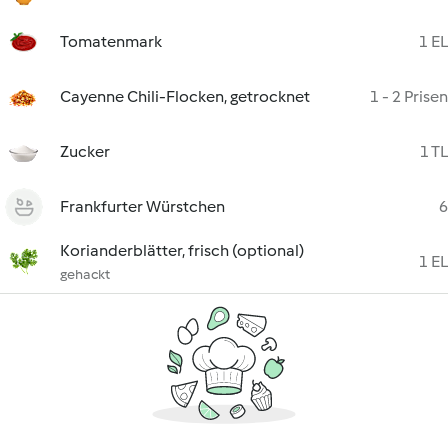
Tomatenmark
1 EL
Cayenne Chili-Flocken, getrocknet
1 - 2 Prisen
Zucker
1 TL
Frankfurter Würstchen
6
Korianderblätter, frisch (optional)
1 EL
gehackt