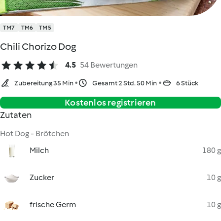
TM7
TM6
TM5
Chili Chorizo Dog
4.5
54 Bewertungen
Zubereitung 35 Min
Gesamt 2 Std. 50 Min
6 Stück
Kostenlos registrieren
Zutaten
Hot Dog - Brötchen
Milch
180 g
Zucker
10 g
frische Germ
10 g