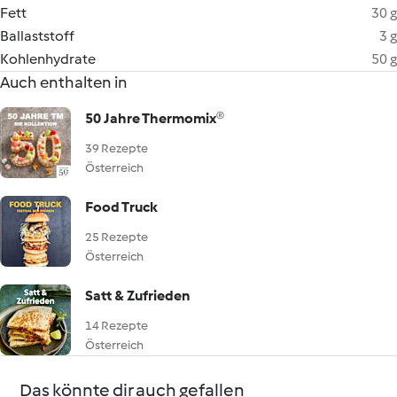
Fett
30 g
Ballaststoff
3 g
Kohlenhydrate
50 g
Auch enthalten in
50 Jahre Thermomix®
39 Rezepte
Österreich
Food Truck
25 Rezepte
Österreich
Satt & Zufrieden
14 Rezepte
Österreich
Das könnte dir auch gefallen