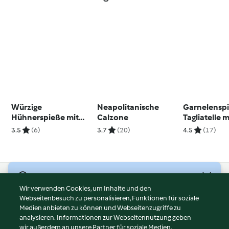
Würzige
Neapolitanische
Garnelenspi
Hühnerspieße mit
Calzone
Tagliatelle m
Spiralerdäpfeln
zweierlei Pe
3.5
(6)
3.7
(20)
4.5
(17)
© Copyright 2026
Wir verwenden Cookies, um Inhalte und den
Webseitenbesuch zu personalisieren, Funktionen für soziale
Nutzungsbedingungen
Medien anbieten zu können und Webseitenzugriffe zu
Datenschutzrichtlinien
analysieren. Informationen zur Webseitennutzung geben
Disclaimer
wir außerdem an unsere Partner für soziale Medien,