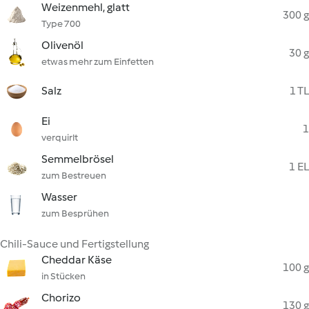
Weizenmehl, glatt
300 g
Type 700
Olivenöl
30 g
etwas mehr zum Einfetten
Salz
1 TL
Ei
1
verquirlt
Semmelbrösel
1 EL
zum Bestreuen
Wasser
zum Besprühen
Chili-Sauce und Fertigstellung
Cheddar Käse
100 g
in Stücken
Chorizo
130 g