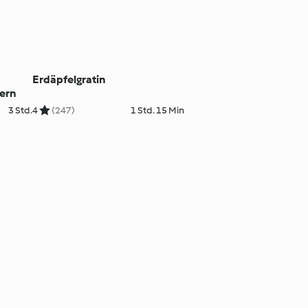
Erdäpfelgratin
tern
3 Std.
4
(247)
1 Std. 15 Min