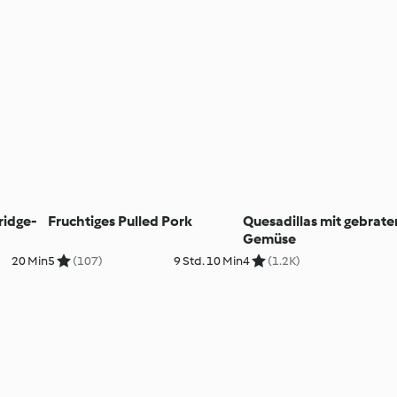
idge-
Fruchtiges Pulled Pork
Quesadillas mit gebrat
Gemüse
20 Min
5
(107)
9 Std. 10 Min
4
(1.2K)