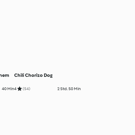
enem
Chili Chorizo Dog
40 Min
4
(54)
2 Std. 50 Min