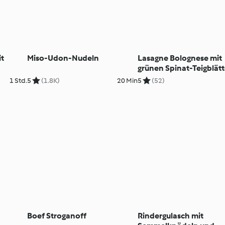
it
Miso-Udon-Nudeln
Lasagne Bolognese mit
grünen Spinat-Teigblät
1 Std.
5
(1.8K)
20 Min
5
(52)
Boef Stroganoff
Rindergulasch mit