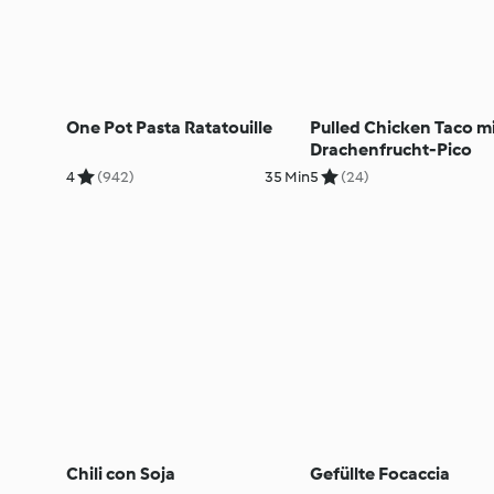
One Pot Pasta Ratatouille
Pulled Chicken Taco m
Drachenfrucht-Pico
4
(942)
35 Min
5
(24)
Chili con Soja
Gefüllte Focaccia