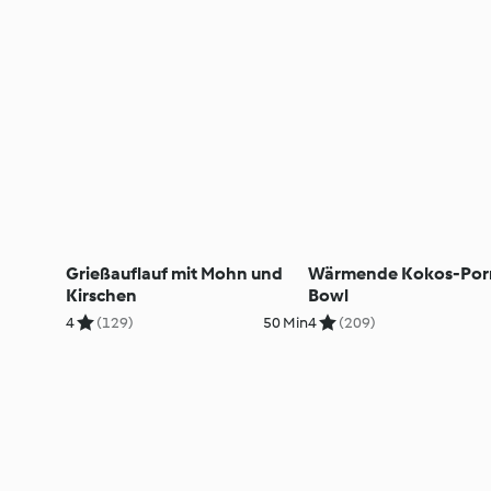
Grießauflauf mit Mohn und
Wärmende Kokos-Porr
Kirschen
Bowl
4
(129)
50 Min
4
(209)