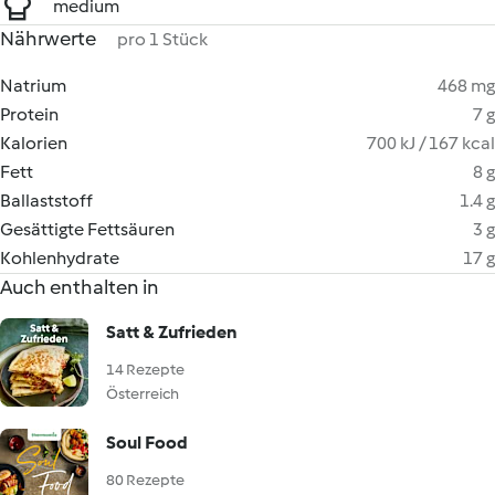
medium
Nährwerte
pro 1 Stück
Natrium
468 mg
Protein
7 g
Kalorien
700 kJ / 167 kcal
Fett
8 g
Ballaststoff
1.4 g
Gesättigte Fettsäuren
3 g
Kohlenhydrate
17 g
Auch enthalten in
Satt & Zufrieden
14 Rezepte
Österreich
Soul Food
80 Rezepte