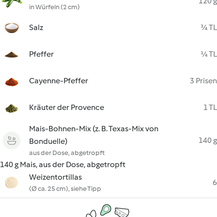
120 g
in Würfeln (2 cm)
Salz
¾ TL
Pfeffer
¼ TL
Cayenne-Pfeffer
3 Prisen
Kräuter der Provence
1 TL
Mais-Bohnen-Mix (z. B. Texas-Mix von
140 g
Bonduelle)
aus der Dose, abgetropft
140 g Mais, aus der Dose, abgetropft
Weizentortillas
6
(Ø ca. 25 cm), siehe Tipp