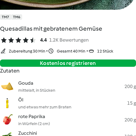
TM7
TM6
Quesadillas mit gebratenem Gemüse
4.4
1.2K Bewertungen
Zubereitung 30 Min
Gesamt 40 Min
12 Stück
Kostenlos registrieren
Zutaten
Gouda
200 g
mittelalt, in Stücken
Öl
15 g
und etwas mehr zum Braten
rote Paprika
200 g
in Würfeln (2 cm)
Zucchini