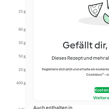
25 g
80 g
Gefällt dir
30 g
50 g
Dieses Rezept und mehr al
20 g
Registriere dich jetzt und erhalte ein kostenl
Cookidoo® - oh
400 g
Kostenl
Weiter
Auch enthalten in