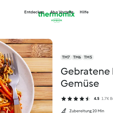
Entdecken
Abo Vorteile
Hilfe
TM7
TM6
TM5
Gebratene 
Gemüse
4.5
1.7K 
Zubereitung 20 Min