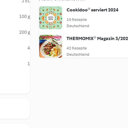
2 EL
Cookidoo® serviert 2024
100 g
10 Rezepte
Deutschland
200 g
THERMOMIX® Magazin 3/20
4
42 Rezepte
Deutschland
1