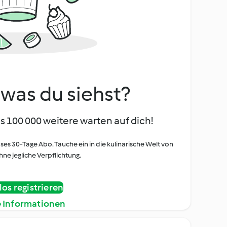
, was du siehst?
s 100 000 weitere warten auf dich!
oses 30-Tage Abo. Tauche ein in die kulinarische Welt von
ne jegliche Verpflichtung.
os registrieren
e Informationen