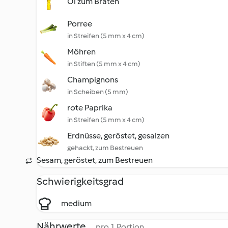
Öl zum Braten
Porree
in Streifen (5 mm x 4 cm)
Möhren
in Stiften (5 mm x 4 cm)
Champignons
in Scheiben (5 mm)
rote Paprika
in Streifen (5 mm x 4 cm)
Erdnüsse, geröstet, gesalzen
gehackt, zum Bestreuen
Sesam, geröstet, zum Bestreuen
Schwierigkeitsgrad
medium
Nährwerte
pro 1 Portion