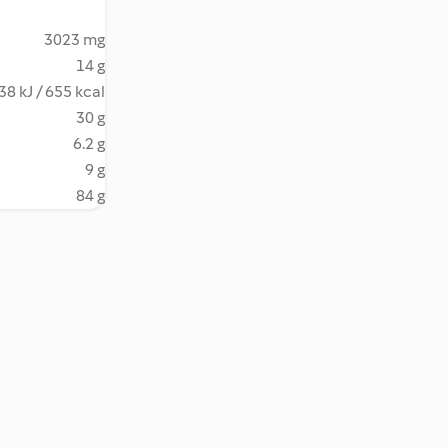
3023 mg
14 g
38 kJ / 655 kcal
30 g
6.2 g
9 g
84 g