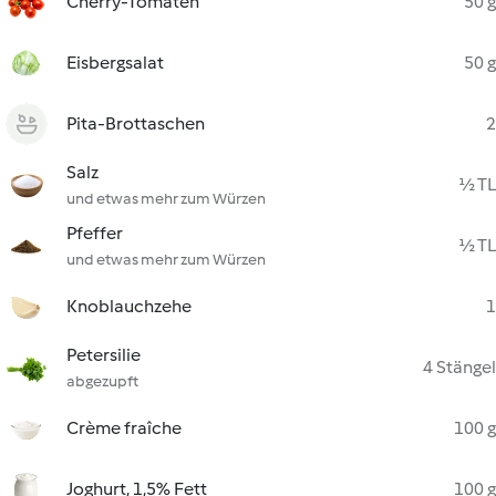
Cherry-Tomaten
50 g
Eisbergsalat
50 g
Pita-Brottaschen
2
Salz
½ TL
und etwas mehr zum Würzen
Pfeffer
½ TL
und etwas mehr zum Würzen
Knoblauchzehe
1
Petersilie
4 Stängel
abgezupft
Crème fraîche
100 g
Joghurt, 1,5% Fett
100 g