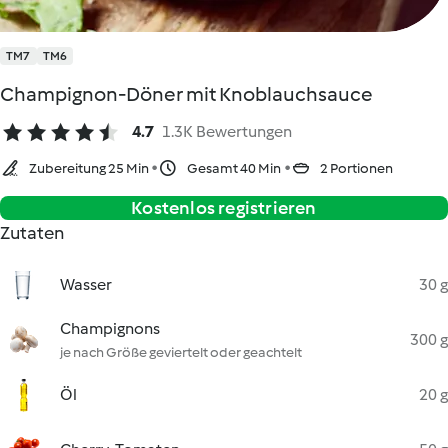
TM7
TM6
Champignon-Döner mit Knoblauchsauce
4.7
1.3K Bewertungen
Zubereitung 25 Min
Gesamt 40 Min
2 Portionen
Kostenlos registrieren
Zutaten
Wasser
30 g
Champignons
300 g
je nach Größe geviertelt oder geachtelt
Öl
20 g