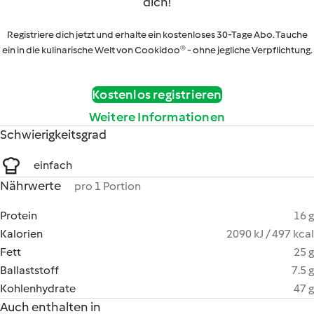
dich!
Registriere dich jetzt und erhalte ein kostenloses 30-Tage Abo. Tauche
ein in die kulinarische Welt von Cookidoo® - ohne jegliche Verpflichtung.
Kostenlos registrieren
Weitere Informationen
Schwierigkeitsgrad
einfach
Nährwerte
pro 1 Portion
Protein
16 g
Kalorien
2090 kJ / 497 kcal
Fett
25 g
Ballaststoff
7.5 g
Kohlenhydrate
47 g
Auch enthalten in