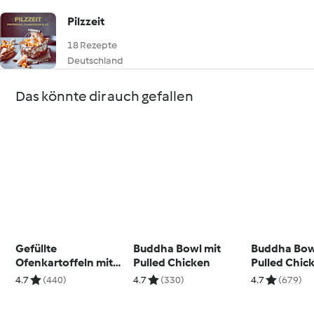
Pilzzeit
18 Rezepte
Deutschland
Das könnte dir auch gefallen
Gefüllte
Buddha Bowl mit
Buddha Bow
Ofenkartoffeln mit
Pulled Chicken
Pulled Chic
Sour-Cream-Dip
4.7
(440)
4.7
(330)
4.7
(679)