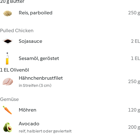
20 g Butter
Reis, parboiled
250 g
Pulled Chicken
Sojasauce
2 EL
Sesamöl, geröstet
1 EL
1 EL Olivenöl
Hähnchenbrustfilet
250 g
in Streifen (3 cm)
Gemüse
Möhren
120 g
Avocado
200 g
reif, halbiert oder geviertelt