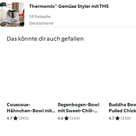
Thermomix® Gemüse Styler mit TM5
59 Rezepte
Deutschland
Das könnte dir auch gefallen
Couscous-
Regenbogen-Bowl
Buddha Bow
Hähnchen-Bowl mit
mit Sweet-Chili-
Pulled Chic
Feta und Paprikadip
Hähnchen
4.7
(392)
4.6
(154)
4.7
(330)