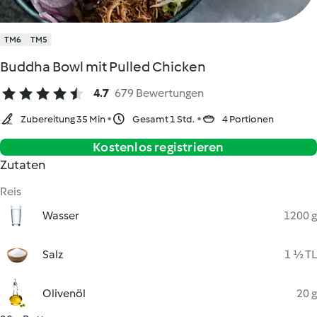
TM6
TM5
Buddha Bowl mit Pulled Chicken
4.7
679 Bewertungen
Zubereitung 35 Min
Gesamt 1 Std.
4 Portionen
Kostenlos registrieren
Zutaten
Reis
Wasser
1200 g
Salz
1 ½ TL
Olivenöl
20 g