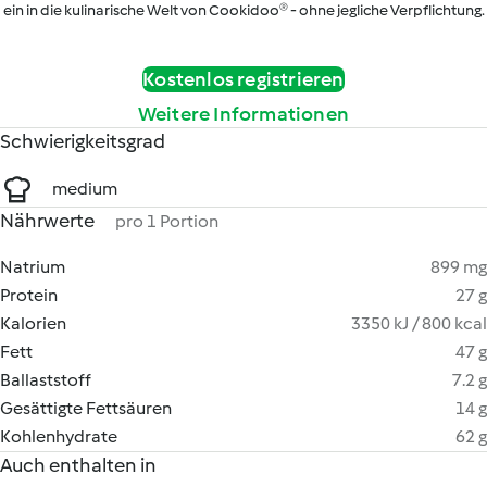
ein in die kulinarische Welt von Cookidoo® - ohne jegliche Verpflichtung.
Kostenlos registrieren
Weitere Informationen
Schwierigkeitsgrad
medium
Nährwerte
pro 1 Portion
Natrium
899 mg
Protein
27 g
Kalorien
3350 kJ / 800 kcal
Fett
47 g
Ballaststoff
7.2 g
Gesättigte Fettsäuren
14 g
Kohlenhydrate
62 g
Auch enthalten in