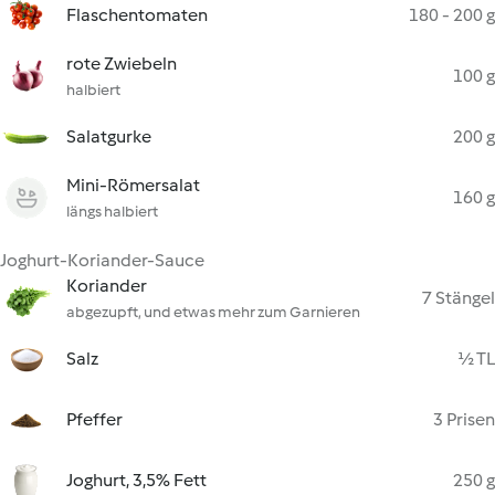
Flaschentomaten
180 - 200 g
rote Zwiebeln
100 g
halbiert
Salatgurke
200 g
Mini-Römersalat
160 g
längs halbiert
Joghurt-Koriander-Sauce
Koriander
7 Stängel
abgezupft, und etwas mehr zum Garnieren
Salz
½ TL
Pfeffer
3 Prisen
Joghurt, 3,5% Fett
250 g