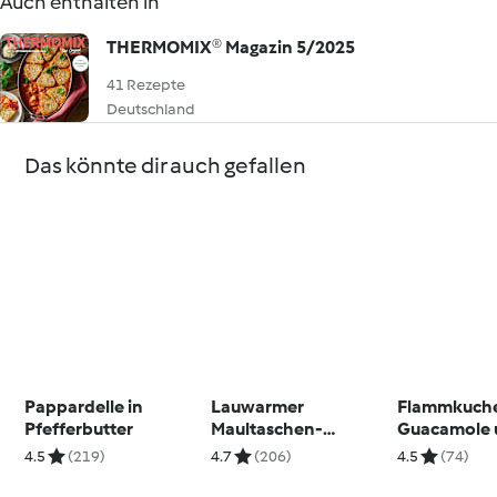
Auch enthalten in
THERMOMIX® Magazin 5/2025
41 Rezepte
Deutschland
Das könnte dir auch gefallen
Pappardelle in
Lauwarmer
Flammkuche
Pfefferbutter
Maultaschen-
Guacamole 
Feldsalat
Steakstreif
4.5
(219)
4.7
(206)
4.5
(74)