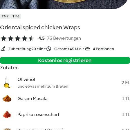
TM7
TM6
Oriental spiced chicken Wraps
4.5
73 Bewertungen
Zubereitung 20 Min
Gesamt 45 Min
4 Portionen
Kostenlos registrieren
Zutaten
Olivenöl
2 EL
und etwas mehr zum Braten
Garam Masala
1 TL
Paprika rosenscharf
1 TL