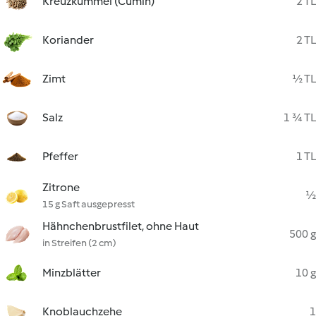
Kreuzkümmel (Cumin)
2 TL
Koriander
2 TL
Zimt
½ TL
Salz
1 ¾ TL
Pfeffer
1 TL
Zitrone
½
15 g Saft ausgepresst
Hähnchenbrustfilet, ohne Haut
500 g
in Streifen (2 cm)
Minzblätter
10 g
Knoblauchzehe
1