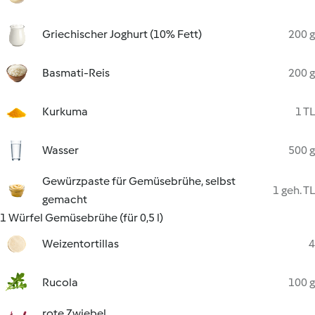
Griechischer Joghurt (10% Fett)
200 g
Basmati-Reis
200 g
Kurkuma
1 TL
Wasser
500 g
Gewürzpaste für Gemüsebrühe, selbst
1 geh. TL
gemacht
1 Würfel Gemüsebrühe (für 0,5 l)
Weizentortillas
4
Rucola
100 g
rote Zwiebel