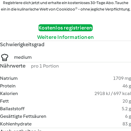
Registriere dich jetzt und erhalte ein kostenloses 30-Tage Abo. Tauche
ein in die kulinarische Welt von Cookidoo® - ohne jegliche Verpflichtung.
Kostenlos registrieren
Weitere Informationen
Schwierigkeitsgrad
medium
Nährwerte
pro 1 Portion
Natrium
1709 mg
Protein
46 g
Kalorien
2918 kJ / 697 kcal
Fett
20 g
Ballaststoff
5.2 g
Gesättigte Fettsäuren
6 g
Kohlenhydrate
83 g