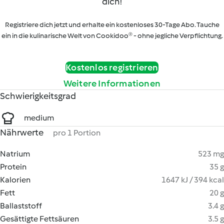
dich!
Registriere dich jetzt und erhalte ein kostenloses 30-Tage Abo. Tauche
ein in die kulinarische Welt von Cookidoo® - ohne jegliche Verpflichtung.
Kostenlos registrieren
Weitere Informationen
Schwierigkeitsgrad
medium
Nährwerte
pro 1 Portion
Natrium
523 mg
Protein
35 g
Kalorien
1647 kJ / 394 kcal
Fett
20 g
Ballaststoff
3.4 g
Gesättigte Fettsäuren
3.5 g