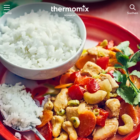
Zum
Menü
Suchen
Hauptinhalt
springen