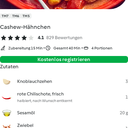
TM7
TM6
TM5
Cashew-Hähnchen
4.1
829 Bewertungen
Zubereitung 15 Min
Gesamt 40 Min
4 Portionen
Kostenlos registrieren
Zutaten
Knoblauchzehen
3
rote Chilischote, frisch
1
halbiert, nach Wunsch entkernt
Sesamöl
20 g
Zwiebel