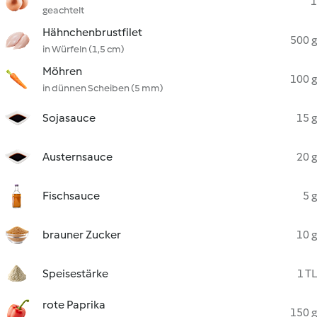
1
geachtelt
Hähnchenbrustfilet
500 g
in Würfeln (1,5 cm)
Möhren
100 g
in dünnen Scheiben (5 mm)
Sojasauce
15 g
Austernsauce
20 g
Fischsauce
5 g
brauner Zucker
10 g
Speisestärke
1 TL
rote Paprika
150 g