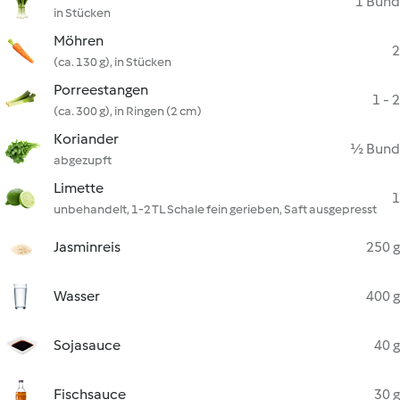
1 Bund
in Stücken
Möhren
2
(ca. 130 g), in Stücken
Porreestangen
1 - 2
(ca. 300 g), in Ringen (2 cm)
Koriander
½ Bund
abgezupft
Limette
1
unbehandelt, 1-2 TL Schale fein gerieben, Saft ausgepresst
Jasminreis
250 g
Wasser
400 g
Sojasauce
40 g
Fischsauce
30 g