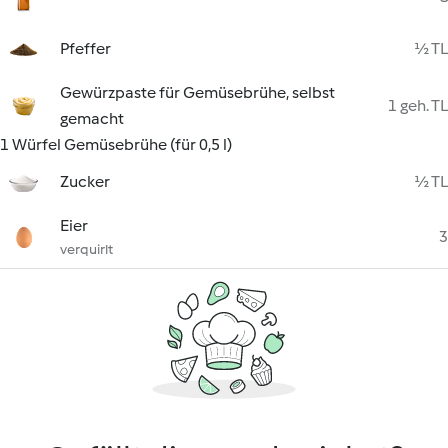
Pfeffer
½ TL
Gewürzpaste für Gemüsebrühe, selbst
1 geh. TL
gemacht
1 Würfel Gemüsebrühe (für 0,5 l)
Zucker
½ TL
Eier
3
verquirlt