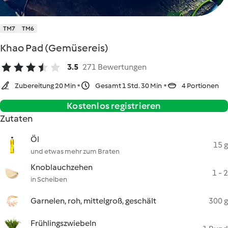
TM7
TM6
Khao Pad (Gemüsereis)
3.5
271 Bewertungen
Zubereitung 20 Min
Gesamt 1 Std. 30 Min
4 Portionen
Kostenlos registrieren
Zutaten
Öl
15 g
und etwas mehr zum Braten
Knoblauchzehen
1 - 2
in Scheiben
Garnelen, roh, mittelgroß, geschält
300 g
Frühlingszwiebeln