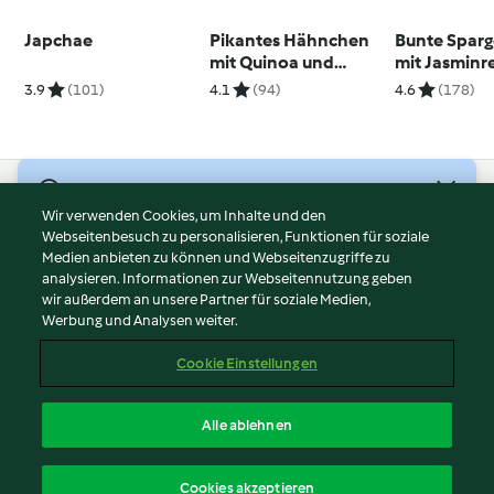
Japchae
Pikantes Hähnchen
Bunte Spar
mit Quinoa und
mit Jasminre
gemischtem Salat
3.9
(101)
4.1
(94)
4.6
(178)
© Copyright 2026
Wir verwenden Cookies, um Inhalte und den
Webseitenbesuch zu personalisieren, Funktionen für soziale
Nutzungsbedingungen
Medien anbieten zu können und Webseitenzugriffe zu
Datenschutzrichtlinien
analysieren. Informationen zur Webseitennutzung geben
Disclaimer
wir außerdem an unsere Partner für soziale Medien,
Werbung und Analysen weiter.
Impressum
Cookies
Cookie Einstellungen
Inhalt melden
Vertrag widerrufen
Alle ablehnen
Erklärung zur Barrierefreiheit
Deutsch
Cookies akzeptieren