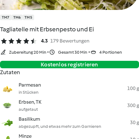
TM7
TM6
TM5
Tagliatelle mit Erbsenpesto und Ei
4.3
179 Bewertungen
Zubereitung 20 Min
Gesamt 30 Min
4 Portionen
Kostenlos registrieren
Zutaten
Parmesan
100 g
in Stücken
Erbsen, TK
300 g
aufgetaut
Basilikum
30 g
abgezupft, und etwas mehr zum Garnieren
Minze