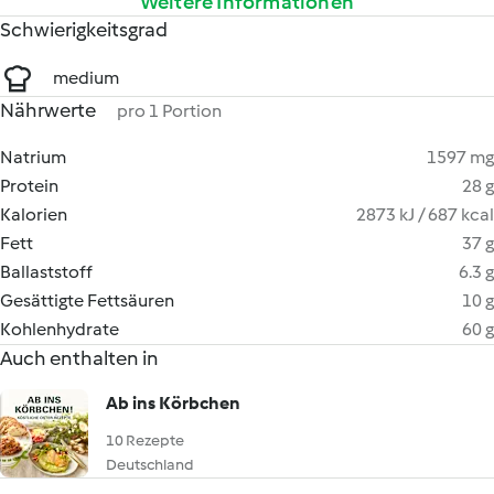
Weitere Informationen
Schwierigkeitsgrad
medium
Nährwerte
pro 1 Portion
Natrium
1597 mg
Protein
28 g
Kalorien
2873 kJ / 687 kcal
Fett
37 g
Ballaststoff
6.3 g
Gesättigte Fettsäuren
10 g
Kohlenhydrate
60 g
Auch enthalten in
Ab ins Körbchen
10 Rezepte
Deutschland