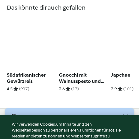
Das könnte dir auch gefallen
Südafrikanischer
Gnocchi mit
Japchae
Gewürzreis
Walnusspesto und
Lachs
4.5
(917)
3.6
(17)
3.9
(101)
© Copyright 2026
Wir verwenden Cookies, um Inhalte und den
Webseitenbesuch zu personalisieren, Funktionen für soziale
Nutzungsbedingungen
Medien anbieten zu können und Webseitenzugriffe zu