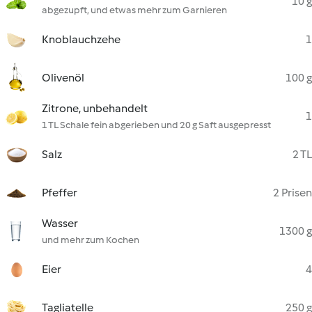
10 g
abgezupft, und etwas mehr zum Garnieren
Knoblauchzehe
1
Olivenöl
100 g
Zitrone, unbehandelt
1
1 TL Schale fein abgerieben und 20 g Saft ausgepresst
Salz
2 TL
Pfeffer
2 Prisen
Wasser
1300 g
und mehr zum Kochen
Eier
4
Tagliatelle
250 g