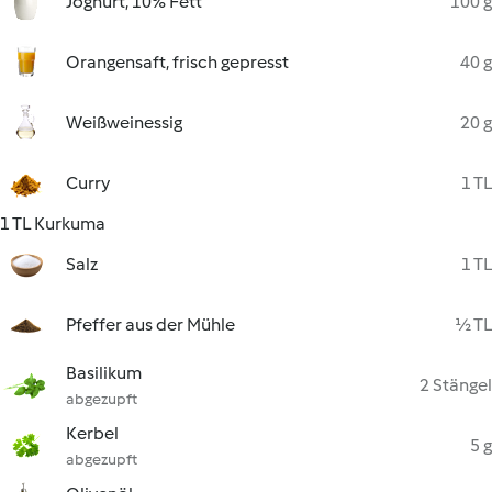
Joghurt, 10% Fett
100 g
Orangensaft, frisch gepresst
40 g
Weißweinessig
20 g
Curry
1 TL
1 TL Kurkuma
Salz
1 TL
Pfeffer aus der Mühle
½ TL
Basilikum
2 Stängel
abgezupft
Kerbel
5 g
abgezupft