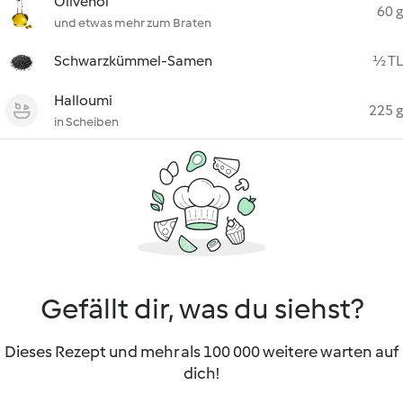
Olivenöl
60 g
und etwas mehr zum Braten
Schwarzkümmel-Samen
½ TL
Halloumi
225 g
in Scheiben
Gefällt dir, was du siehst?
Dieses Rezept und mehr als 100 000 weitere warten auf
dich!