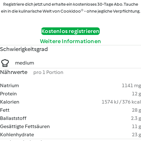
Registriere dich jetzt und erhalte ein kostenloses 30-Tage Abo. Tauche
ein in die kulinarische Welt von Cookidoo® - ohne jegliche Verpflichtung.
Kostenlos registrieren
Weitere Informationen
Schwierigkeitsgrad
medium
Nährwerte
pro 1 Portion
Natrium
1141 mg
Protein
12 g
Kalorien
1574 kJ / 376 kcal
Fett
28 g
Ballaststoff
2.3 g
Gesättigte Fettsäuren
11 g
Kohlenhydrate
23 g