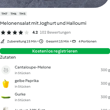
TM7
TM6
TM5
Melonensalat mit Joghurt und Halloumi
4.2
102 Bewertungen
Zubereitung 15 Min
Gesamt 15 Min
4 Portionen
Kostenlos registrieren
Zutaten
Cantaloupe-Melone
300 g
in Stücken
gelbe Paprika
300 g
in Stücken
Gurke
300 g
in Stücken