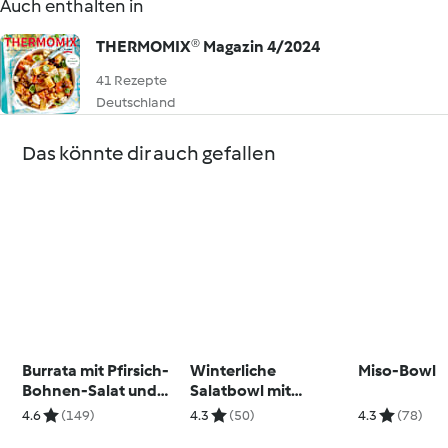
Auch enthalten in
THERMOMIX® Magazin 4/2024
41 Rezepte
Deutschland
Das könnte dir auch gefallen
Burrata mit Pfirsich-
Winterliche
Miso-Bowl
Bohnen-Salat und
Salatbowl mit
Kräuteröl
Avocadocreme und
4.6
(149)
4.3
(50)
4.3
(78)
Räucherlachs