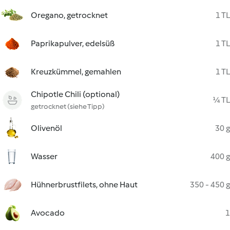
Oregano, getrocknet
1 TL
Paprikapulver, edelsüß
1 TL
Kreuzkümmel, gemahlen
1 TL
Chipotle Chili (optional)
¼ TL
getrocknet (siehe Tipp)
Olivenöl
30 g
Wasser
400 g
Hühnerbrustfilets, ohne Haut
350 - 450 g
Avocado
1