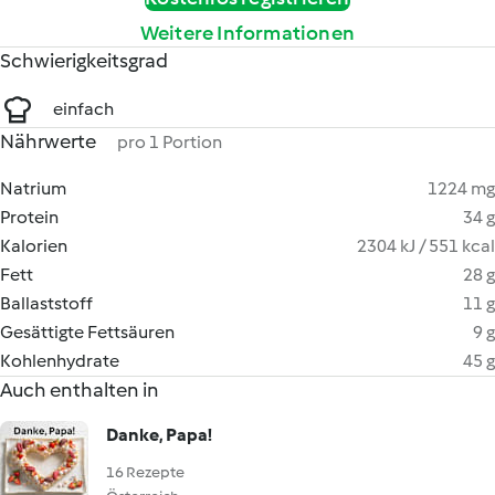
Weitere Informationen
Schwierigkeitsgrad
einfach
Nährwerte
pro 1 Portion
Natrium
1224 mg
Protein
34 g
Kalorien
2304 kJ / 551 kcal
Fett
28 g
Ballaststoff
11 g
Gesättigte Fettsäuren
9 g
Kohlenhydrate
45 g
Auch enthalten in
Danke, Papa!
16 Rezepte