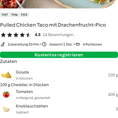
TM7
TM6
TM5
Pulled Chicken Taco mit Drachenfrucht-Pico
4.5
24 Bewertungen
Zubereitung 30 Min
Gesamt 1 Std.
4 Portionen
Kostenlos registrieren
Zutaten
Gouda
100 g
in Stücken
100 g Cheddar, in Stücken
Tomaten
400 g
mittelgroß, geviertelt
Knoblauchzehen
3
halbiert