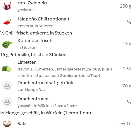
rote Zwiebeln
250 g
geviertelt
Jalapeño Chili (optional)
½
entkernt, in Stücken
½ Chili, frisch, entkernt, in Stücken
Koriander, frisch
15 g
in Stücken
15 g Petersilie, frisch, in Stücken
Limetten
2 ½
davon 1,5 Limetten, Saft ausgepresst (ca. 60 g) plus 1
Limette in Spalten zum Garnieren (siehe Tipp)
Drachenfruchtsaftgetränk
70 g
von Happy Day
Drachenfrucht
½
geschält, in Würfeln (1 cm x 1 cm)
½ Mango, geschält, in Würfeln (1 cm x 1 cm)
Salz
1 ½ TL