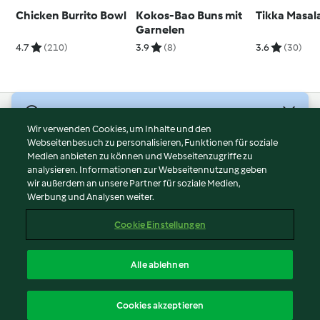
Chicken Burrito Bowl
Kokos-Bao Buns mit
Tikka Masal
Garnelen
4.7
(210)
3.9
(8)
3.6
(30)
© Copyright 2026
Wir verwenden Cookies, um Inhalte und den
Webseitenbesuch zu personalisieren, Funktionen für soziale
Nutzungsbedingungen
Medien anbieten zu können und Webseitenzugriffe zu
Datenschutzrichtlinien
analysieren. Informationen zur Webseitennutzung geben
Disclaimer
wir außerdem an unsere Partner für soziale Medien,
Werbung und Analysen weiter.
Impressum
Cookies
Cookie Einstellungen
Inhalt melden
Vertrag widerrufen
Alle ablehnen
Erklärung zur Barrierefreiheit
Deutsch
Cookies akzeptieren