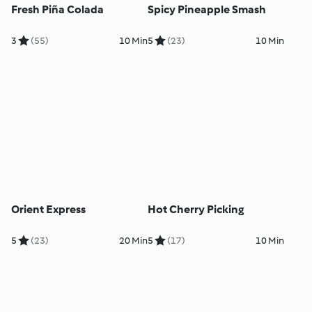
Fresh Piña Colada
Spicy Pineapple Smash
3
(55)
10 Min
5
(23)
10 Min
Orient Express
Hot Cherry Picking
5
(23)
20 Min
5
(17)
10 Min