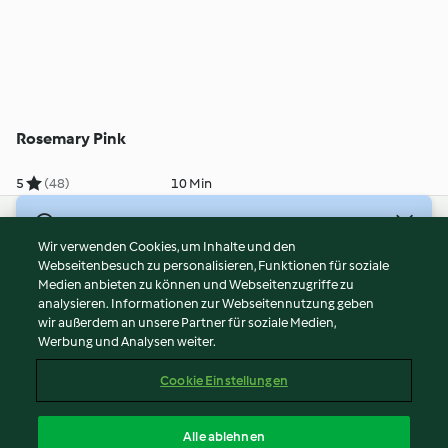
Rosemary Pink
5
(48)
10 Min
© Copyright 2026
Wir verwenden Cookies, um Inhalte und den
Webseitenbesuch zu personalisieren, Funktionen für soziale
Nutzungsbedingungen
Medien anbieten zu können und Webseitenzugriffe zu
Datenschutzrichtlinien
analysieren. Informationen zur Webseitennutzung geben
Disclaimer
wir außerdem an unsere Partner für soziale Medien,
Werbung und Analysen weiter.
Impressum
Cookies
Cookie Einstellungen
Inhalt melden
Vertrag widerrufen
Alle ablehnen