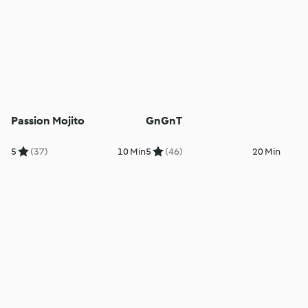
Passion Mojito
GnGnT
5
(37)
10 Min
5
(46)
20 Min