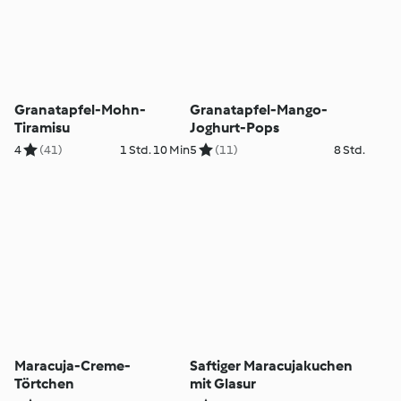
Granatapfel-Mohn-
Granatapfel-Mango-
Tiramisu
Joghurt-Pops
4
(41)
1 Std. 10 Min
5
(11)
8 Std.
Maracuja-Creme-
Saftiger Maracujakuchen
Törtchen
mit Glasur