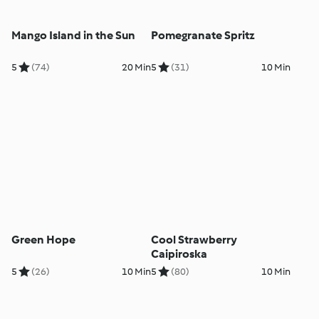
Mango Island in the Sun
Pomegranate Spritz
5
(74)
20 Min
5
(31)
10 Min
Green Hope
Cool Strawberry
Caipiroska
5
(26)
10 Min
5
(80)
10 Min