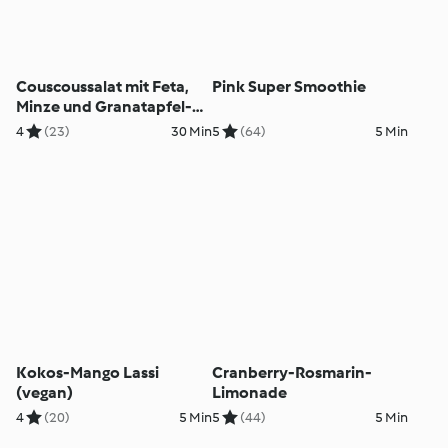
Couscoussalat mit Feta,
Pink Super Smoothie
Minze und Granatapfel-
Vinaigrette
4
(23)
30 Min
5
(64)
5 Min
Kokos-Mango Lassi
Cranberry-Rosmarin-
(vegan)
Limonade
4
(20)
5 Min
5
(44)
5 Min