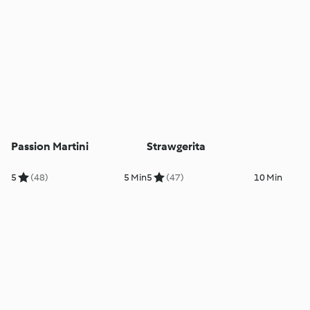
Passion Martini
Strawgerita
5
(48)
5 Min
5
(47)
10 Min