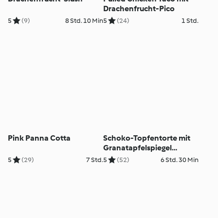
Drachenfrucht-Pico
5
(9)
8 Std. 10 Min
5
(24)
1 Std.
Pink Panna Cotta
Schoko-Topfentorte mit
Granatapfelspiegel
(glutenfrei)
5
(29)
7 Std.
5
(52)
6 Std. 30 Min