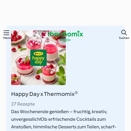
Zum
Menü
Suchen
Hauptinhalt
springen
Happy Day x Thermomix®
27 Rezepte
Das Wochenende genießen – fruchtig, kreativ,
unvergesslich!Ob erfrischende Cocktails zum
Anstoßen, himmlische Desserts zum Teilen, scharf-