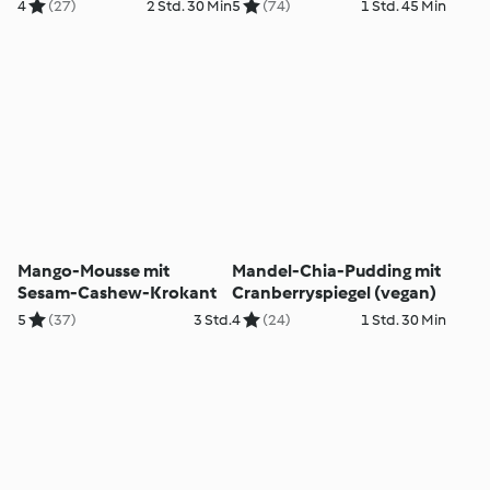
4
(27)
2 Std. 30 Min
5
(74)
1 Std. 45 Min
Mango-Mousse mit
Mandel-Chia-Pudding mit
Sesam-Cashew-Krokant
Cranberryspiegel (vegan)
5
(37)
3 Std.
4
(24)
1 Std. 30 Min