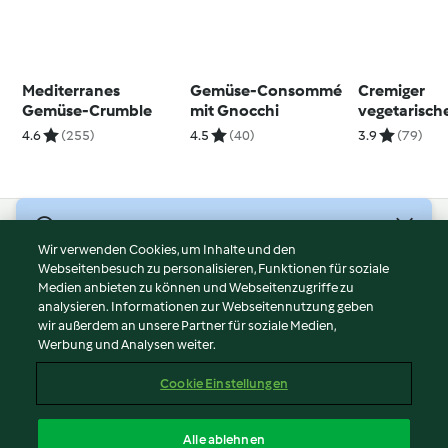
Mediterranes
Gemüse-Consommé
Cremiger
Gemüse-Crumble
mit Gnocchi
vegetarische
4.6
(255)
4.5
(40)
3.9
(79)
© Copyright 2026
Wir verwenden Cookies, um Inhalte und den
Webseitenbesuch zu personalisieren, Funktionen für soziale
Nutzungsbedingungen
Medien anbieten zu können und Webseitenzugriffe zu
Datenschutzrichtlinien
analysieren. Informationen zur Webseitennutzung geben
Disclaimer
wir außerdem an unsere Partner für soziale Medien,
Werbung und Analysen weiter.
Impressum
Cookies
Cookie Einstellungen
Inhalt melden
Vertrag widerrufen
Alle ablehnen