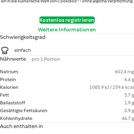
ein in die kulinarische Welt von Cookidoo® - ohne jegliche Verpflichtung.
Kostenlos registrieren
Weitere Informationen
Schwierigkeitsgrad
einfach
Nährwerte
pro 1 Portion
Natrium
602.4 mg
Protein
6.4 g
Kalorien
1085.9 kJ / 259.6 kcal
Fett
5.7 g
Ballaststoff
1.9 g
Gesättigte Fettsäuren
0.9 g
Kohlenhydrate
46.7 g
Auch enthalten in