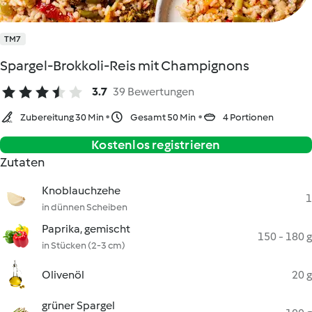
TM7
Spargel-Brokkoli-Reis mit Champignons
3.7
39 Bewertungen
Zubereitung 30 Min
Gesamt 50 Min
4 Portionen
Kostenlos registrieren
Zutaten
Knoblauchzehe
1
in dünnen Scheiben
Paprika, gemischt
150 - 180 g
in Stücken (2-3 cm)
Olivenöl
20 g
grüner Spargel