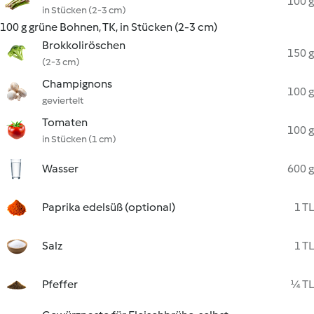
100 g
in Stücken (2-3 cm)
100 g grüne Bohnen, TK, in Stücken (2-3 cm)
Brokkoliröschen
150 g
(2-3 cm)
Champignons
100 g
geviertelt
Tomaten
100 g
in Stücken (1 cm)
Wasser
600 g
Paprika edelsüß (optional)
1 TL
Salz
1 TL
Pfeffer
¼ TL