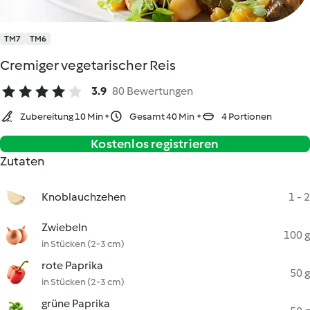
TM7
TM6
Cremiger vegetarischer Reis
3.9
80 Bewertungen
Zubereitung 10 Min
Gesamt 40 Min
4 Portionen
Kostenlos registrieren
Zutaten
Knoblauchzehen
1 - 2
Zwiebeln
100 g
in Stücken (2-3 cm)
rote Paprika
50 g
in Stücken (2-3 cm)
grüne Paprika