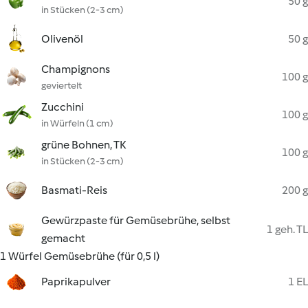
50 g
in Stücken (2-3 cm)
Olivenöl
50 g
Champignons
100 g
geviertelt
Zucchini
100 g
in Würfeln (1 cm)
grüne Bohnen, TK
100 g
in Stücken (2-3 cm)
Basmati-Reis
200 g
Gewürzpaste für Gemüsebrühe, selbst
1 geh. TL
gemacht
1 Würfel Gemüsebrühe (für 0,5 l)
Paprikapulver
1 EL