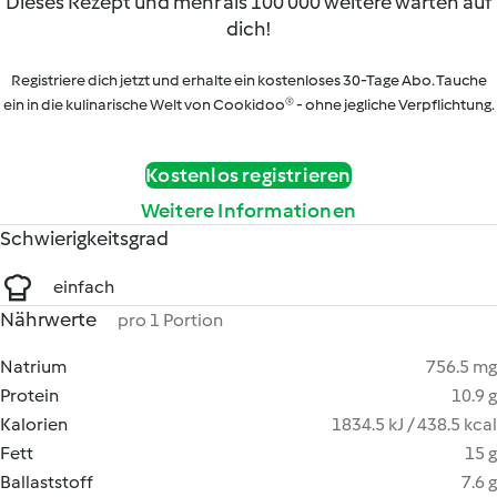
Dieses Rezept und mehr als 100 000 weitere warten auf
dich!
Registriere dich jetzt und erhalte ein kostenloses 30-Tage Abo. Tauche
ein in die kulinarische Welt von Cookidoo® - ohne jegliche Verpflichtung.
Kostenlos registrieren
Weitere Informationen
Schwierigkeitsgrad
einfach
Nährwerte
pro 1 Portion
Natrium
756.5 mg
Protein
10.9 g
Kalorien
1834.5 kJ / 438.5 kcal
Fett
15 g
Ballaststoff
7.6 g