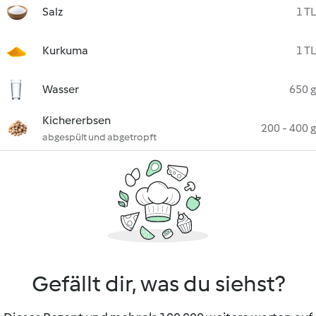
Salz
1 TL
Kurkuma
1 TL
Wasser
650 g
Kichererbsen
200 - 400 g
abgespült und abgetropft
Gefällt dir, was du siehst?