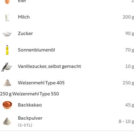
Eier
2
Milch
200 g
Zucker
90 g
Sonnenblumenöl
70 g
Vanillezucker, selbst gemacht
10 g
Weizenmehl Type 405
250 g
250 g Weizenmehl Type 550
Backkakao
45 g
Backpulver
8 - 10 g
(2-3 TL)