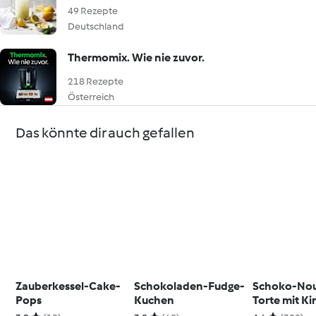
49 Rezepte
Deutschland
Thermomix. Wie nie zuvor.
218 Rezepte
Österreich
Das könnte dir auch gefallen
Zauberkessel-Cake-
Schokoladen-Fudge-
Schoko-Nou
Pops
Kuchen
Torte mit Ki
Schoko-Bo