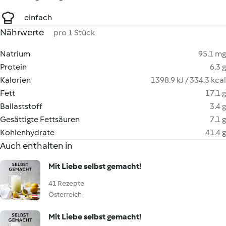
einfach
Nährwerte
pro 1 Stück
Natrium
95.1 mg
Protein
6.3 g
Kalorien
1398.9 kJ / 334.3 kcal
Fett
17.1 g
Ballaststoff
3.4 g
Gesättigte Fettsäuren
7.1 g
Kohlenhydrate
41.4 g
Auch enthalten in
Mit Liebe selbst gemacht!
41 Rezepte
Österreich
Mit Liebe selbst gemacht!