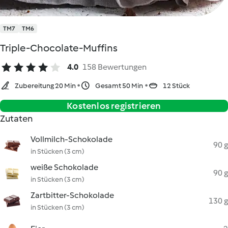
TM7
TM6
Triple-Chocolate-Muffins
4.0
158 Bewertungen
Zubereitung 20 Min
Gesamt 50 Min
12 Stück
Kostenlos registrieren
Zutaten
Vollmilch-Schokolade
90 g
in Stücken (3 cm)
weiße Schokolade
90 g
in Stücken (3 cm)
Zartbitter-Schokolade
130 g
in Stücken (3 cm)