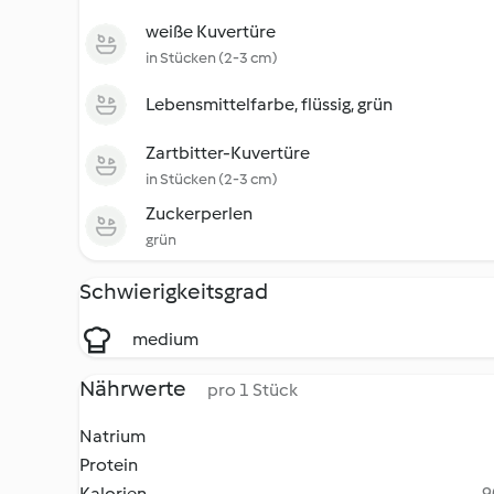
weiße Kuvertüre
in Stücken (2-3 cm)
Lebensmittelfarbe, flüssig, grün
Zartbitter-Kuvertüre
in Stücken (2-3 cm)
Zuckerperlen
grün
Schwierigkeitsgrad
medium
Nährwerte
pro 1 Stück
Natrium
Protein
Kalorien
9