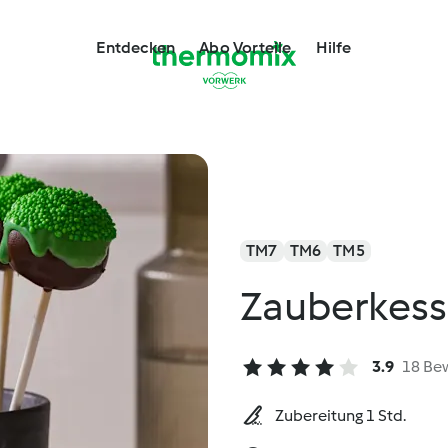
Entdecken
Abo Vorteile
Hilfe
TM7
TM6
TM5
Zauberkess
3.9
18 Be
Zubereitung 1 Std.