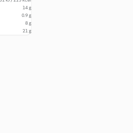
14 g
0.9 g
8 g
21 g