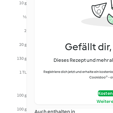
10 g
½
2
Gefällt dir
20 g
130 g
Dieses Rezept und mehr al
Registriere dich jetzt und erhalte ein kostenl
1 TL
Cookidoo® - oh
Kostenl
100 g
Weiter
100 g
Auch enthalten in