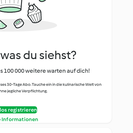
, was du siehst?
s 100 000 weitere warten auf dich!
oses 30-Tage Abo. Tauche ein in die kulinarische Welt von
ne jegliche Verpflichtung.
os registrieren
e Informationen