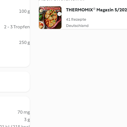
THERMOMIX® Magazin 5/20
100 g
41 Rezepte
Deutschland
2 - 3 Tropfen
250 g
70 mg
3 g
01 kJ / 215 kcal