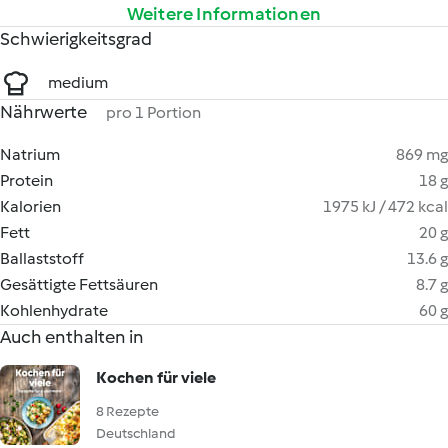
Weitere Informationen
Schwierigkeitsgrad
medium
Nährwerte
pro 1 Portion
Natrium
869 mg
Protein
18 g
Kalorien
1975 kJ / 472 kcal
Fett
20 g
Ballaststoff
13.6 g
Gesättigte Fettsäuren
8.7 g
Kohlenhydrate
60 g
Auch enthalten in
Kochen für viele
8 Rezepte
Deutschland