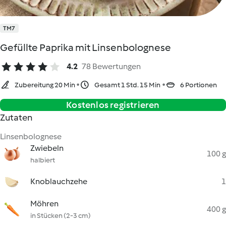
TM7
Gefüllte Paprika mit Linsenbolognese
4.2
78 Bewertungen
Zubereitung 20 Min
Gesamt 1 Std. 15 Min
6 Portionen
Kostenlos registrieren
Zutaten
Linsenbolognese
Zwiebeln
100 g
halbiert
Knoblauchzehe
1
Möhren
400 g
in Stücken (2-3 cm)