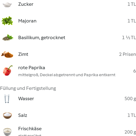
Zucker
1 TL
Majoran
1 TL
Basilikum, getrocknet
1 ½ TL
Zimt
2 Prisen
rote Paprika
6
mittelgroß, Deckel abgetrennt und Paprika entkernt
Füllung und Fertigstellung
Wasser
500 g
Salz
1 TL
Frischkäse
200 g
glatt gerührt