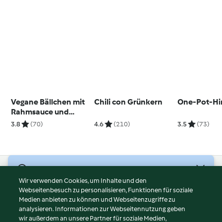
Vegane Bällchen mit
Chili con Grünkern
One-Pot-Hi
Rahmsauce und
Kartoffelstampf
3.8
(70)
4.6
(210)
3.5
(73)
© Copyright 2026
Wir verwenden Cookies, um Inhalte und den
Webseitenbesuch zu personalisieren, Funktionen für soziale
Nutzungsbedingungen
Medien anbieten zu können und Webseitenzugriffe zu
Datenschutzrichtlinien
analysieren. Informationen zur Webseitennutzung geben
Disclaimer
wir außerdem an unsere Partner für soziale Medien,