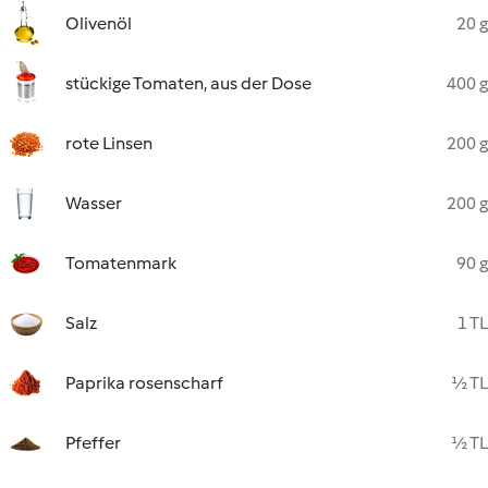
Olivenöl
20 g
stückige Tomaten, aus der Dose
400 g
rote Linsen
200 g
Wasser
200 g
Tomatenmark
90 g
Salz
1 TL
Paprika rosenscharf
½ TL
Pfeffer
½ TL