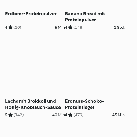
Erdbeer-Proteinpulver
Banana Bread mit
Proteinpulver
4
(20)
5 Min
4
(148)
2 Std.
Lachs mit Brokkoli und
Erdnuss-Schoko-
Honig-Knoblauch-Sauce
Proteinriegel
5
(142)
40 Min
4
(479)
45 Min