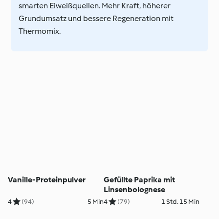
smarten Eiweißquellen. Mehr Kraft, höherer
Grundumsatz und bessere Regeneration mit
Thermomix.
Vanille-Proteinpulver
Gefüllte Paprika mit
Linsenbolognese
4
(94)
5 Min
4
(79)
1 Std. 15 Min