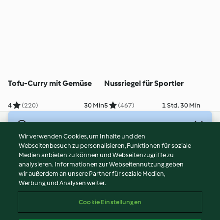
Tofu-Curry mit Gemüse
Nussriegel für Sportler
4
(220)
30 Min
5
(467)
1 Std. 30 Min
© Copyright 2026
Wir verwenden Cookies, um Inhalte und den
Webseitenbesuch zu personalisieren, Funktionen für soziale
Nutzungsbedingungen
Medien anbieten zu können und Webseitenzugriffe zu
Datenschutzrichtlinien
analysieren. Informationen zur Webseitennutzung geben
Disclaimer
wir außerdem an unsere Partner für soziale Medien,
Werbung und Analysen weiter.
Impressum
Cookies
Cookie Einstellungen
Inhalt melden