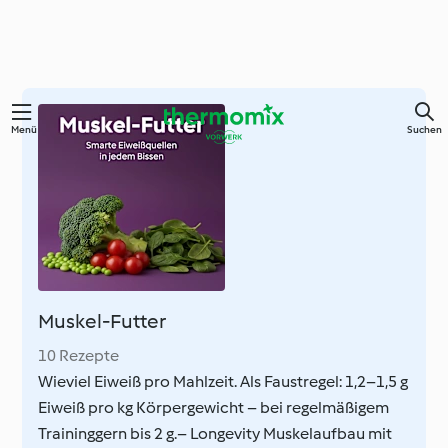
Zum
Menü
Suchen
Hauptinhalt
springen
Muskel-Futter
10 Rezepte
Wieviel Eiweiß pro Mahlzeit. Als Faustregel: 1,2–1,5 g
Eiweiß pro kg Körpergewicht – bei regelmäßigem
Traininggern bis 2 g.– Longevity Muskelaufbau mit