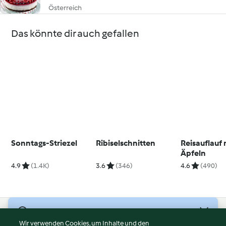
Österreich
Das könnte dir auch gefallen
Sonntags-Striezel
Ribiselschnitten
Reisauflauf 
Äpfeln
4.9
(1.4K)
3.6
(346)
4.6
(490)
© Copyright 2026
Wir verwenden Cookies, um Inhalte und den