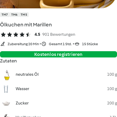
TM7
TM6
TM5
Ölkuchen mit Marillen
4.5
901 Bewertungen
Zubereitung 20 Min
Gesamt 1 Std.
15 Stücke
Kostenlos registrieren
Zutaten
neutrales Öl
100 g
Wasser
100 g
Zucker
200 g