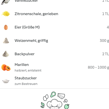
Vanillezucker
1 TL
Zitronenschale, gerieben
1 TL
Eier (Größe M)
4
Weizenmehl, griffig
300 g
Backpulver
2 TL
Marillen
800 - 1000 g
halbiert, entsteint
Staubzucker
zum Bestreuen