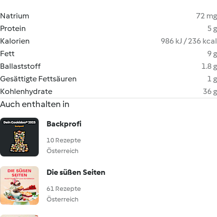
Natrium
72 mg
Protein
5 g
Kalorien
986 kJ / 236 kcal
Fett
9 g
Ballaststoff
1.8 g
Gesättigte Fettsäuren
1 g
Kohlenhydrate
36 g
Auch enthalten in
Backprofi
10 Rezepte
Österreich
Die süßen Seiten
61 Rezepte
Österreich