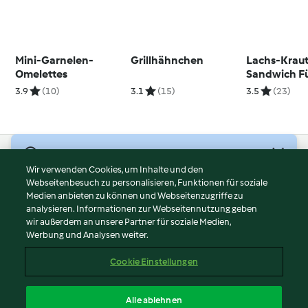
Mini-Garnelen-
Grillhähnchen
Lachs-Kraut
Omelettes
Sandwich Fü
3.9
(10)
3.1
(15)
3.5
(23)
© Copyright 2026
Wir verwenden Cookies, um Inhalte und den
Webseitenbesuch zu personalisieren, Funktionen für soziale
Nutzungsbedingungen
Medien anbieten zu können und Webseitenzugriffe zu
Datenschutzrichtlinien
analysieren. Informationen zur Webseitennutzung geben
Disclaimer
wir außerdem an unsere Partner für soziale Medien,
Werbung und Analysen weiter.
Impressum
Cookies
Cookie Einstellungen
Inhalt melden
Vertrag widerrufen
Alle ablehnen