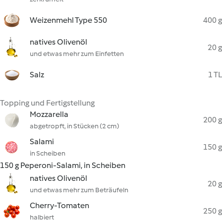
Weizenmehl Type 550
400 g
natives Olivenöl
20 g
und etwas mehr zum Einfetten
Salz
1 TL
Topping und Fertigstellung
Mozzarella
200 g
abgetropft, in Stücken (2 cm)
Salami
150 g
in Scheiben
150 g Peperoni-Salami, in Scheiben
natives Olivenöl
20 g
und etwas mehr zum Beträufeln
Cherry-Tomaten
250 g
halbiert