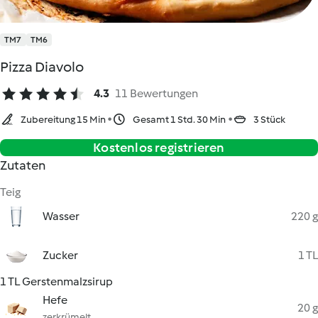
TM7
TM6
Pizza Diavolo
4.3
11 Bewertungen
Zubereitung 15 Min
Gesamt 1 Std. 30 Min
3 Stück
Kostenlos registrieren
Zutaten
Teig
Wasser
220 g
Zucker
1 TL
1 TL Gerstenmalzsirup
Hefe
20 g
zerkrümelt