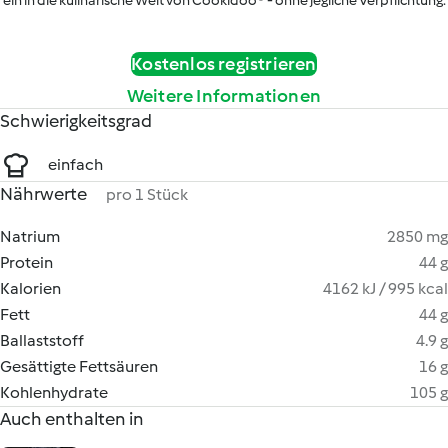
ein in die kulinarische Welt von Cookidoo® - ohne jegliche Verpflichtung.
Kostenlos registrieren
Weitere Informationen
Schwierigkeitsgrad
einfach
Nährwerte
pro 1 Stück
Natrium
2850 mg
Protein
44 g
Kalorien
4162 kJ / 995 kcal
Fett
44 g
Ballaststoff
4.9 g
Gesättigte Fettsäuren
16 g
Kohlenhydrate
105 g
Auch enthalten in