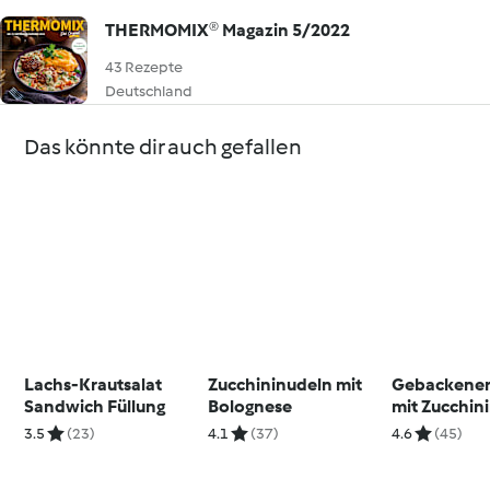
THERMOMIX® Magazin 5/2022
43 Rezepte
Deutschland
Das könnte dir auch gefallen
Lachs-Krautsalat
Zucchininudeln mit
Gebackener
Sandwich Füllung
Bolognese
mit Zucchin
3.5
(23)
4.1
(37)
4.6
(45)