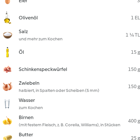
Eier
3
Olivenöl
1 EL
Salz
1 ¼ TL
und mehr zum Kochen
Öl
15 g
Schinkenspeckwürfel
150 g
Zwiebeln
150 g
halbiert, in Spalten oder Scheiben (5 mm)
Wasser
zum Kochen
Birnen
400 g
(mit festem Fleisch, z. B. Corella, Williams), in Stücken
Butter
25 g