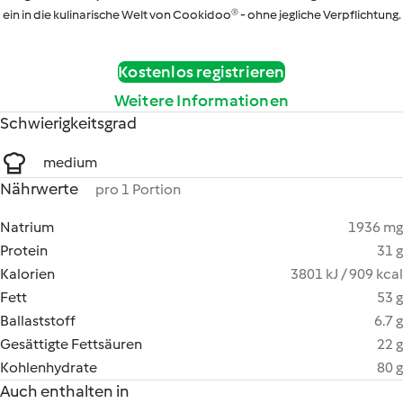
ein in die kulinarische Welt von Cookidoo® - ohne jegliche Verpflichtung.
Kostenlos registrieren
Weitere Informationen
Schwierigkeitsgrad
medium
Nährwerte
pro 1 Portion
Natrium
1936 mg
Protein
31 g
Kalorien
3801 kJ / 909 kcal
Fett
53 g
Ballaststoff
6.7 g
Gesättigte Fettsäuren
22 g
Kohlenhydrate
80 g
Auch enthalten in