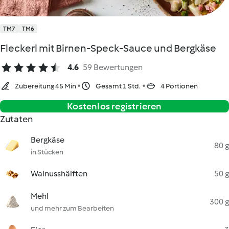
TM7
TM6
Fleckerl mit Birnen-Speck-Sauce und Bergkäse
4.6
59 Bewertungen
Zubereitung 45 Min
Gesamt 1 Std.
4 Portionen
Kostenlos registrieren
Zutaten
Bergkäse
80 g
in Stücken
Walnusshälften
50 g
Mehl
300 g
und mehr zum Bearbeiten