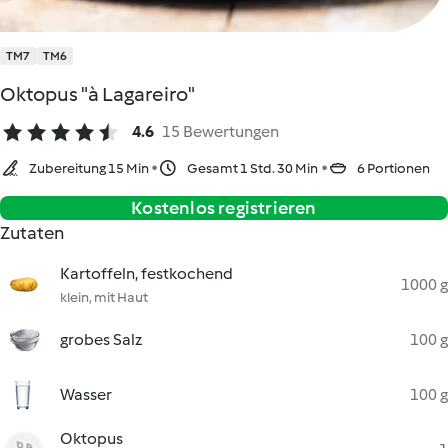
TM7
TM6
Oktopus "à Lagareiro"
4.6
15 Bewertungen
Zubereitung 15 Min
Gesamt 1 Std. 30 Min
6 Portionen
Kostenlos registrieren
Zutaten
Kartoffeln, festkochend
1000 g
klein, mit Haut
grobes Salz
100 g
Wasser
100 g
Oktopus