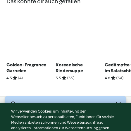
Das könnte dir auch gefallen
Golden-Fragrance
Koreanische
Gedämpfte 
Garnelen
Rindersuppe
im Salatsch
mit geröstet
4.5
(4)
3.5
(35)
4.6
(34)
Sesam-May
© Copyright 2026
Wir verwenden Cookies, um Inhalte und den
Webseitenbesuch zu personalisieren, Funktionen für soziale
Nutzungsbedingungen
Medien anbieten zu können und Webseitenzugriffe zu
Datenschutzrichtlinien
analysieren. Informationen zur Webseitennutzung geben