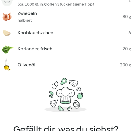
1
(ca. 1000 g), in großen Stücken (siehe Tipp)
Zwiebeln
80 g
halbiert
Knoblauchzehen
6
Koriander, frisch
20 g
Olivenöl
200 g
Gefällt dir, was du siehst?