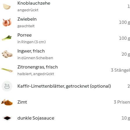
Knoblauchzehe
1
angedrückt
Zwiebeln
100 g
geachtelt
Porree
100 g
in Ringen (3 cm)
Ingwer, frisch
20 g
in dünnen Scheiben
Zitronengras, frisch
3 Stängel
halbiert, angedrückt
Kaffir-Limettenblätter, getrocknet (optional)
2
Zimt
3 Prisen
dunkle Sojasauce
10 g