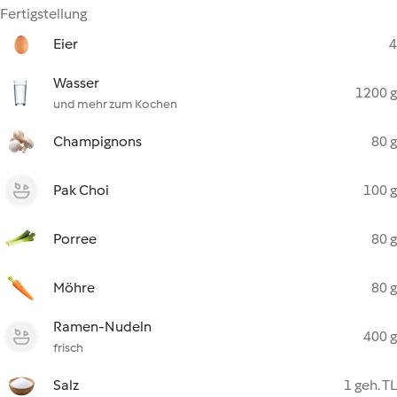
Fertigstellung
Eier
4
Wasser
1200 g
und mehr zum Kochen
Champignons
80 g
Pak Choi
100 g
Porree
80 g
Möhre
80 g
Ramen-Nudeln
400 g
frisch
Salz
1 geh. TL