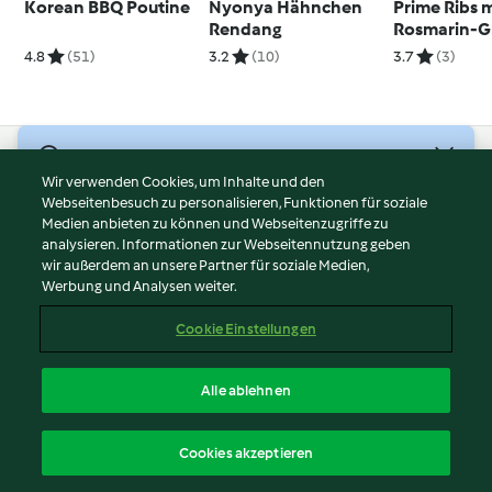
Korean BBQ Poutine
Nyonya Hähnchen
Prime Ribs 
Rendang
Rosmarin-G
4.8
(51)
3.2
(10)
3.7
(3)
© Copyright 2026
Wir verwenden Cookies, um Inhalte und den
Webseitenbesuch zu personalisieren, Funktionen für soziale
Nutzungsbedingungen
Medien anbieten zu können und Webseitenzugriffe zu
Datenschutzrichtlinien
analysieren. Informationen zur Webseitennutzung geben
Disclaimer
wir außerdem an unsere Partner für soziale Medien,
Werbung und Analysen weiter.
Impressum
Cookies
Cookie Einstellungen
Inhalt melden
Vertrag widerrufen
Alle ablehnen
Erklärung zur Barrierefreiheit
Deutsch
Cookies akzeptieren