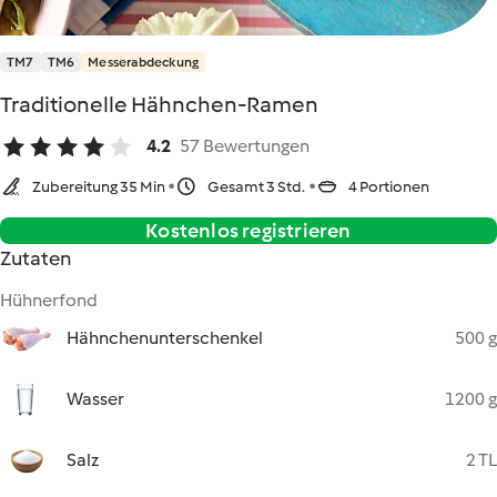
TM7
TM6
Messerabdeckung
Traditionelle Hähnchen-Ramen
4.2
57 Bewertungen
Zubereitung 35 Min
Gesamt 3 Std.
4 Portionen
Kostenlos registrieren
Zutaten
Hühnerfond
Hähnchenunterschenkel
500 g
Wasser
1200 g
Salz
2 TL