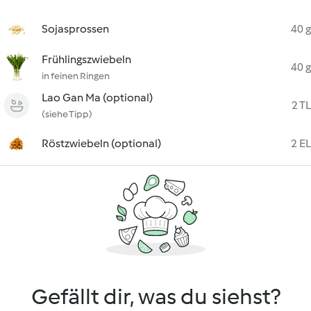
Sojasprossen
40 g
Frühlingszwiebeln
40 g
in feinen Ringen
Lao Gan Ma (optional)
2 TL
(siehe Tipp)
Röstzwiebeln (optional)
2 EL
Gefällt dir, was du siehst?