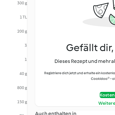
300 g
1 TL
200 g
Gefällt dir
3
1
Dieses Rezept und mehr al
Registriere dich jetzt und erhalte ein kostenl
40 g
Cookidoo® - oh
800 g
Kostenl
150 g
Weiter
Auch enthalten in