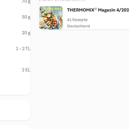
70 g
THERMOMIX® Magazin 4/20
50 g
41 Rezepte
Deutschland
20 g
1 - 2 TL
2 EL