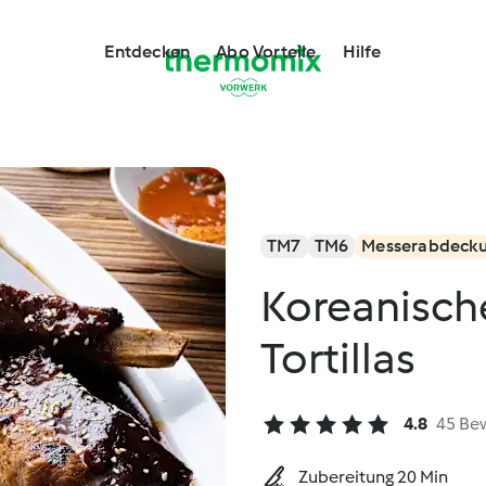
Entdecken
Abo Vorteile
Hilfe
TM7
TM6
Messerabdeck
Koreanisch
Tortillas
4.8
45 Be
Zubereitung 20 Min