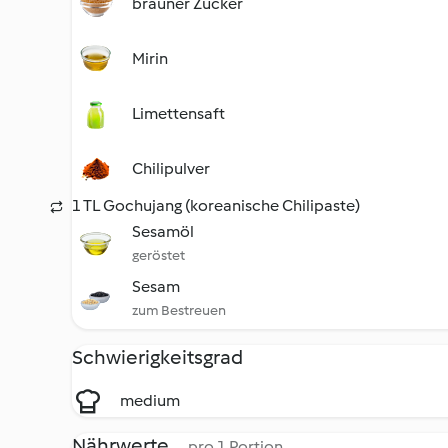
brauner Zucker
Mirin
Limettensaft
Chilipulver
1 TL Gochujang (koreanische Chilipaste)
Sesamöl
geröstet
Sesam
zum Bestreuen
Schwierigkeitsgrad
medium
Nährwerte
pro 1 Portion