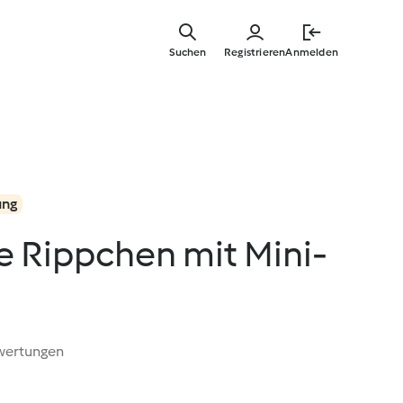
Zum
Hauptinha
Suchen
Registrieren
Anmelden
springen
ung
e Rippchen mit Mini-
wertungen