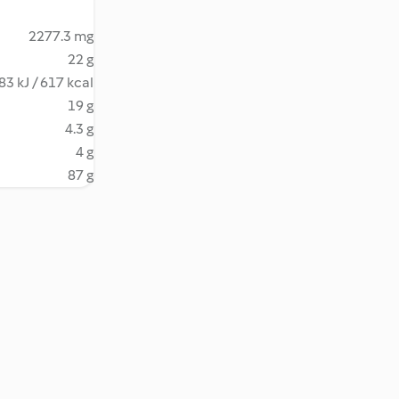
2277.3 mg
22 g
83 kJ / 617 kcal
19 g
4.3 g
4 g
87 g