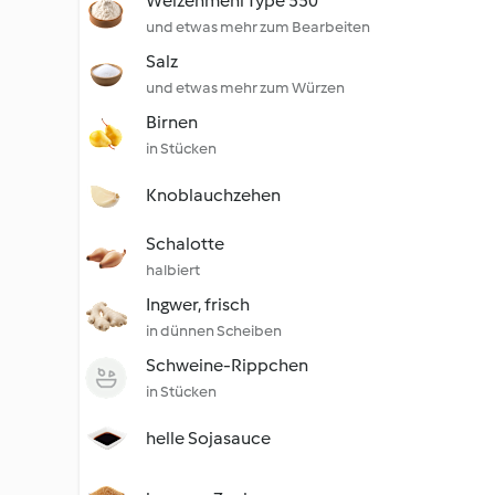
Weizenmehl Type 550
und etwas mehr zum Bearbeiten
Salz
und etwas mehr zum Würzen
Birnen
in Stücken
Knoblauchzehen
Schalotte
halbiert
Ingwer, frisch
in dünnen Scheiben
Schweine-Rippchen
in Stücken
helle Sojasauce