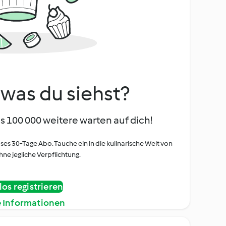
, was du siehst?
s 100 000 weitere warten auf dich!
oses 30-Tage Abo. Tauche ein in die kulinarische Welt von
ne jegliche Verpflichtung.
os registrieren
e Informationen