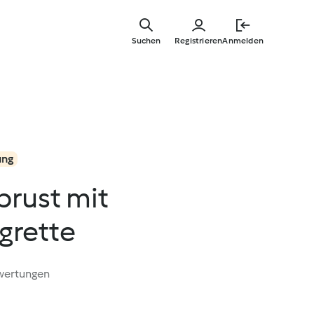
Zum
Hauptinha
Suchen
Registrieren
Anmelden
springen
ung
brust mit
grette
wertungen