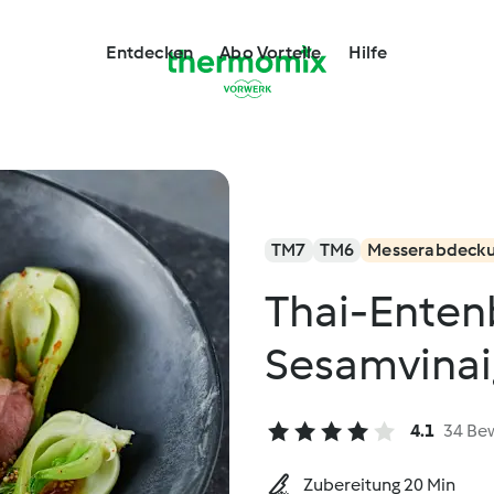
Entdecken
Abo Vorteile
Hilfe
TM7
TM6
Messerabdeck
Thai-Enten
Sesamvinai
4.1
34 Be
Zubereitung 20 Min