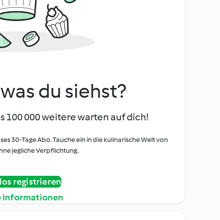
, was du siehst?
s 100 000 weitere warten auf dich!
oses 30-Tage Abo. Tauche ein in die kulinarische Welt von
ne jegliche Verpflichtung.
os registrieren
e Informationen