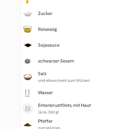
Zucker
Reisessig
Sojasauce
schwarzer Sesam
Salz
und etwas mehr zum Würzen
Wasser
Entenbrustfilets, mit Haut
(à ca. 350 g)
Pfeffer
zum Würzen