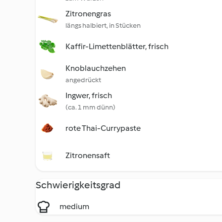
Zitronengras
längs halbiert, in Stücken
Kaffir-Limettenblätter, frisch
Knoblauchzehen
angedrückt
Ingwer, frisch
(ca. 1 mm dünn)
rote Thai-Currypaste
Zitronensaft
Schwierigkeitsgrad
medium