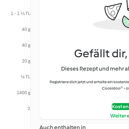
1 - 1 ½ TL
40 g
40 g
Gefällt dir
20 g
Dieses Rezept und mehr al
¼ TL
Registriere dich jetzt und erhalte ein kostenl
Cookidoo® - oh
1400 g
Kostenl
2
Weiter
Auch enthalten in