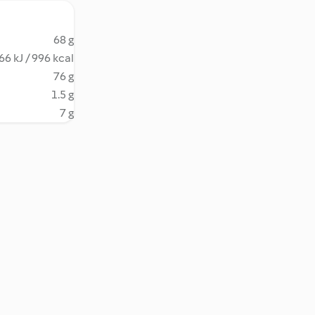
68 g
66 kJ / 996 kcal
76 g
1.5 g
7 g