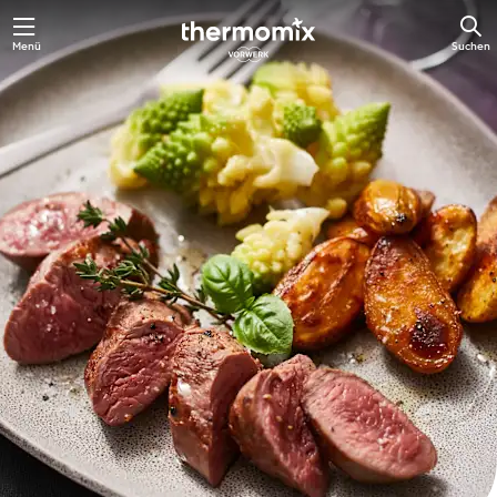
Zum
Menü
Suchen
Hauptinhalt
springen