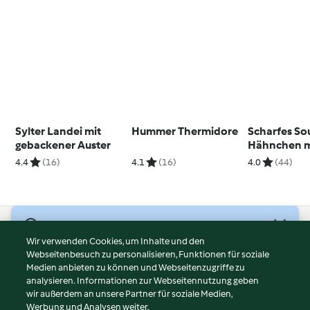
Sylter Landei mit
Hummer Thermidore
Scharfes So
gebackener Auster
Hähnchen m
glasierten 
4.4
(16)
4.1
(16)
4.0
(44)
© Copyright 2026
Wir verwenden Cookies, um Inhalte und den
Webseitenbesuch zu personalisieren, Funktionen für soziale
Nutzungsbedingungen
Medien anbieten zu können und Webseitenzugriffe zu
Datenschutzrichtlinien
analysieren. Informationen zur Webseitennutzung geben
Disclaimer
wir außerdem an unsere Partner für soziale Medien,
Werbung und Analysen weiter.