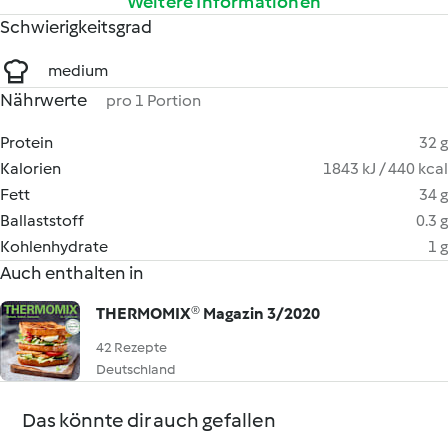
Weitere Informationen
Schwierigkeitsgrad
medium
Nährwerte
pro 1 Portion
Protein
32 g
Kalorien
1843 kJ / 440 kcal
Fett
34 g
Ballaststoff
0.3 g
Kohlenhydrate
1 g
Auch enthalten in
THERMOMIX® Magazin 3/2020
42 Rezepte
Deutschland
Das könnte dir auch gefallen