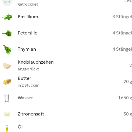
1 EL
getrocknet
Basilikum
3 Stängel
Petersilie
4 Stängel
Thymian
4 Stängel
Knoblauchzehen
2
angedrückt
Butter
20 g
in 2 Stücken
Wasser
1650 g
Zitronensaft
30 g
Öl